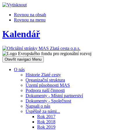
Rovnou na obsah
Rovnou na menu
Kalendář
Otevřit navigaci
Menu
O nás
Historie Zlaté cesty
Organizační struktura
Území působnosti MAS
Podpora naší činnosti
Dokumenty - Místní partnerství
Dokumenty - Společnost
Napsali o nás
Úspěšně za námi...
Rok 2017
Rok 2018
Rok 2019