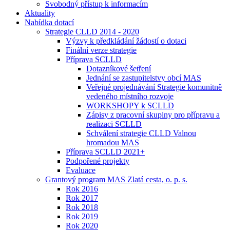
Svobodný přístup k informacím
Aktuality
Nabídka dotací
Strategie CLLD 2014 - 2020
Výzvy k předkládání žádostí o dotaci
Finální verze strategie
Příprava SCLLD
Dotazníkové šetření
Jednání se zastupitelstvy obcí MAS
Veřejné projednávání Strategie komunitně
vedeného místního rozvoje
WORKSHOPY k SCLLD
Zápisy z pracovní skupiny pro přípravu a
realizaci SCLLD
Schválení strategie CLLD Valnou
hromadou MAS
Příprava SCLLD 2021+
Podpořené projekty
Evaluace
Grantový program MAS Zlatá cesta, o. p. s.
Rok 2016
Rok 2017
Rok 2018
Rok 2019
Rok 2020