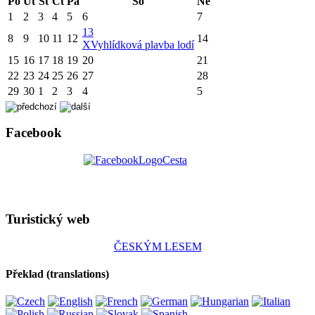
Po
Út
St
Čt
Pá
So
Ne
1
2
3
4
5
6
7
13
8
9
10
11
12
14
X
Vyhlídková plavba lodí
15
16
17
18
19
20
21
22
23
24
25
26
27
28
29
30
1
2
3
4
5
Facebook
Turistický web
ČESKÝM LESEM
Překlad (translations)