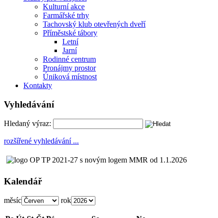
Kulturní akce
Farmářské trhy
Tachovský klub otevřených dveří
Příměstské tábory
Letní
Jarní
Rodinné centrum
Pronájmy prostor
Úniková místnost
Kontakty
Vyhledávání
Hledaný výraz:
rozšířené vyhledávání ...
Kalendář
měsíc
rok