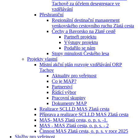
Tachově za účelem desegregace ve
vzdělávání
Přeshraniční
Regionální destinační management
venkovského cestovního ruchu Zlatá cesta
Čechy a Bavorsko na Zlaté cestě
Partneři projektu
Výstupy projektu
Podařilo se nám
Stopy minulosti Českého lesa
Projekty vlastní
Místní akční plán rozvoje vzdělávání ORP
Tachov
Aktuality pro veřejnost
Co je MAP?
Partnerství
Řídící výbor
Pracovní skupiny
Dokumenty MAP
Realizace SCLLD MAS Zlatá cesta
Příprava a realizace SCLLD MAS Zlatá cesta
MAS- MAS Zlatá cesta, o. p. s. -1.
MAS - MAS Zlatá cesta, o. p. s. - 2
Činnost MAS Zlatá cesta, o. p. s. v roce 2025
Služby pro veřejnost