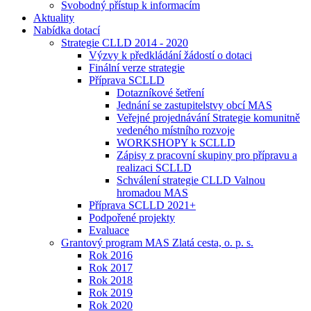
Svobodný přístup k informacím
Aktuality
Nabídka dotací
Strategie CLLD 2014 - 2020
Výzvy k předkládání žádostí o dotaci
Finální verze strategie
Příprava SCLLD
Dotazníkové šetření
Jednání se zastupitelstvy obcí MAS
Veřejné projednávání Strategie komunitně
vedeného místního rozvoje
WORKSHOPY k SCLLD
Zápisy z pracovní skupiny pro přípravu a
realizaci SCLLD
Schválení strategie CLLD Valnou
hromadou MAS
Příprava SCLLD 2021+
Podpořené projekty
Evaluace
Grantový program MAS Zlatá cesta, o. p. s.
Rok 2016
Rok 2017
Rok 2018
Rok 2019
Rok 2020