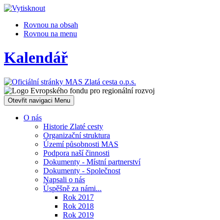
Rovnou na obsah
Rovnou na menu
Kalendář
Otevřit navigaci
Menu
O nás
Historie Zlaté cesty
Organizační struktura
Území působnosti MAS
Podpora naší činnosti
Dokumenty - Místní partnerství
Dokumenty - Společnost
Napsali o nás
Úspěšně za námi...
Rok 2017
Rok 2018
Rok 2019