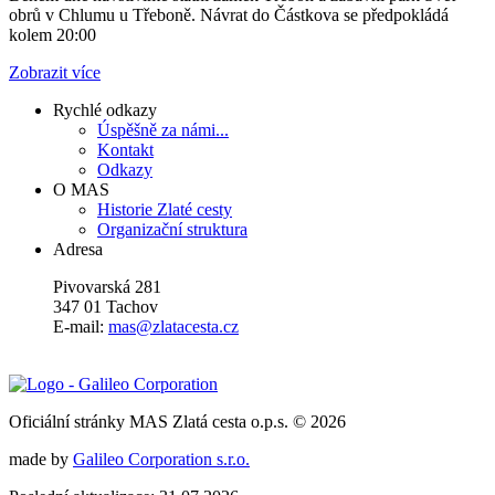
obrů v Chlumu u Třeboně. Návrat do Částkova se předpokládá
kolem 20:00
Zobrazit více
Rychlé odkazy
Úspěšně za námi...
Kontakt
Odkazy
O MAS
Historie Zlaté cesty
Organizační struktura
Adresa
Pivovarská 281
347 01 Tachov
E-mail:
mas@zlatacesta.cz
Oficiální stránky MAS Zlatá cesta o.p.s. © 2026
made by
Galileo Corporation s.r.o.