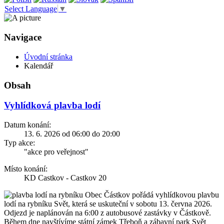
Select Language
▼
Navigace
Úvodní stránka
Kalendář
Obsah
Vyhlídková plavba lodí
Datum konání:
13. 6. 2026 od 06:00 do 20:00
Typ akce:
"akce pro veřejnost"
Místo konání:
KD Castkov - Castkov 20
Obec Částkov pořádá vyhlídkovou plavbu
lodí na rybníku Svět, která se uskuteční v sobotu 13. června 2026.
Odjezd je naplánován na 6:00 z autobusové zastávky v Částkově.
Během dne navštívíme státní zámek Třeboň a zábavní park Svět