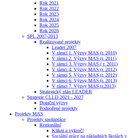
Rok 2021
Rok 2022
Rok 2023
Rok 2024
Rok 2025
Rok 2026
SPL 2007-2013
Realizované projekty
Leader 2007
V rámci 1. Výzvy MAS (r. 2010)
V rámci 2. Výzvy MAS (r. 2011)
V rámci 3. Výzvy MAS ( r. 2011)
V rámci 4. Výzvy MAS (r. 2012)
V rámci 5. Výzvy MAS (r. 2012)
V rámci 6. Výzvy MAS (r. 2013)
V rámci 7. Výzvy MAS (r.2013)
Strategický plán LEADER
Strategie CLLD 2021 - 2027
Dotační výzvy
Podpořené projekty
Projekty MAS
Projekty spolupráce
Regionální
Klikni a vykroč!
Sociální práce na základních školách v