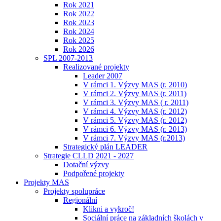
Rok 2021
Rok 2022
Rok 2023
Rok 2024
Rok 2025
Rok 2026
SPL 2007-2013
Realizované projekty
Leader 2007
V rámci 1. Výzvy MAS (r. 2010)
V rámci 2. Výzvy MAS (r. 2011)
V rámci 3. Výzvy MAS ( r. 2011)
V rámci 4. Výzvy MAS (r. 2012)
V rámci 5. Výzvy MAS (r. 2012)
V rámci 6. Výzvy MAS (r. 2013)
V rámci 7. Výzvy MAS (r.2013)
Strategický plán LEADER
Strategie CLLD 2021 - 2027
Dotační výzvy
Podpořené projekty
Projekty MAS
Projekty spolupráce
Regionální
Klikni a vykroč!
Sociální práce na základních školách v