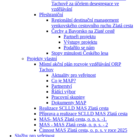
Tachově za účelem desegregace ve
vzdělávání
Přeshraniční
Regionální destinační management
venkovského cestovního ruchu Zlatá cesta
Čechy a Bavorsko na Zlaté cestě
Partneři projektu
Výstupy projektu
Podařilo se nám
Stopy minulosti Českého lesa
Projekty vlastní
Místní akční plán rozvoje vzdělávání ORP
Tachov
Aktuality pro veřejnost
Co je MAP?
Partnerství
Řídící výbor
Pracovní skupiny
Dokumenty MAP
Realizace SCLLD MAS Zlatá cesta
Příprava a realizace SCLLD MAS Zlatá cesta
MAS- MAS Zlatá cesta, o. p. s. -1.
MAS - MAS Zlatá cesta, o. p. s. - 2
Činnost MAS Zlatá cesta, o. p. s. v roce 2025
Služby pro veřejnost