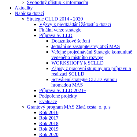
Svobodný přístup k informacím
Aktuality
Nabídka dotací
Strategie CLLD 2014 - 2020
Výzvy k předkládání žádostí o dotaci
Finální verze strategie
Příprava SCLLD
Dotazníkové šetření
Jednání se zastupitelstvy obcí MAS
Veřejné projednávání Strategie komunitně
vedeného místního rozvoje
WORKSHOPY k SCLLD
Zápisy z pracovní skupiny pro přípravu a
realizaci SCLLD
Schválení strategie CLLD Valnou
hromadou MAS
Příprava SCLLD 2021+
Podpořené projekty
Evaluace
Grantový program MAS Zlatá cesta, o. p. s.
Rok 2016
Rok 2017
Rok 2018
Rok 2019
Rok 2020