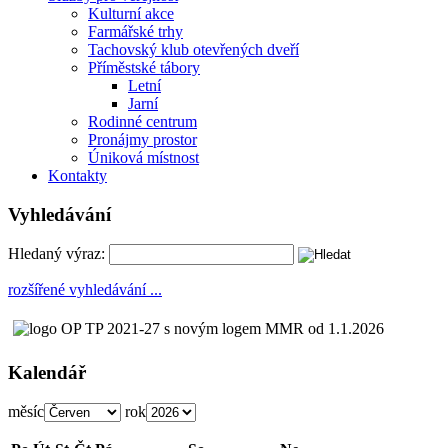
Kulturní akce
Farmářské trhy
Tachovský klub otevřených dveří
Příměstské tábory
Letní
Jarní
Rodinné centrum
Pronájmy prostor
Úniková místnost
Kontakty
Vyhledávání
Hledaný výraz:
rozšířené vyhledávání ...
Kalendář
měsíc
rok