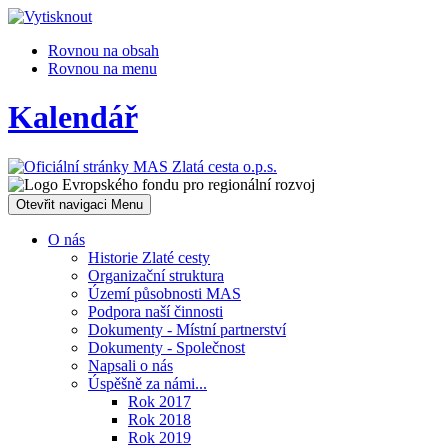
Rovnou na obsah
Rovnou na menu
Kalendář
Otevřit navigaci
Menu
O nás
Historie Zlaté cesty
Organizační struktura
Území působnosti MAS
Podpora naší činnosti
Dokumenty - Místní partnerství
Dokumenty - Společnost
Napsali o nás
Úspěšně za námi...
Rok 2017
Rok 2018
Rok 2019