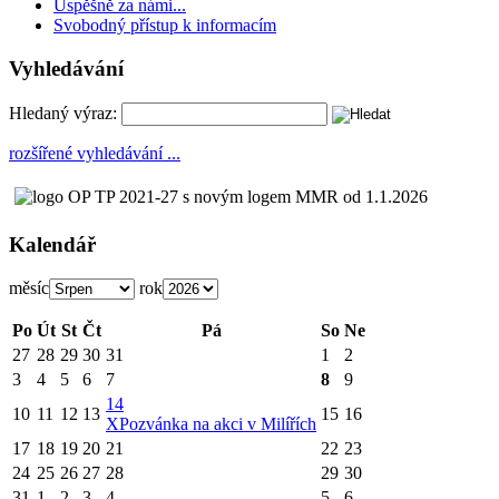
Úspěšně za námi...
Svobodný přístup k informacím
Vyhledávání
Hledaný výraz:
rozšířené vyhledávání ...
Kalendář
měsíc
rok
Po
Út
St
Čt
Pá
So
Ne
27
28
29
30
31
1
2
3
4
5
6
7
8
9
14
10
11
12
13
15
16
X
Pozvánka na akci v Milířích
17
18
19
20
21
22
23
24
25
26
27
28
29
30
31
1
2
3
4
5
6