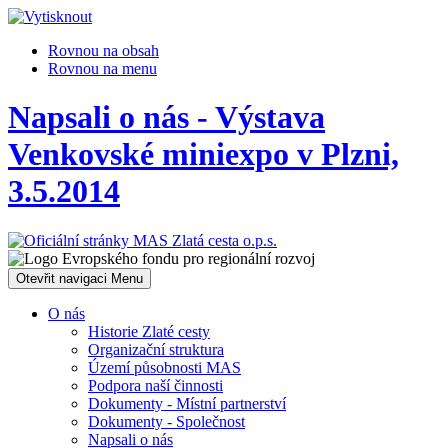
Rovnou na obsah
Rovnou na menu
Napsali o nás - Výstava
Venkovské miniexpo v Plzni,
3.5.2014
Otevřit navigaci
Menu
O nás
Historie Zlaté cesty
Organizační struktura
Území působnosti MAS
Podpora naší činnosti
Dokumenty - Místní partnerství
Dokumenty - Společnost
Napsali o nás