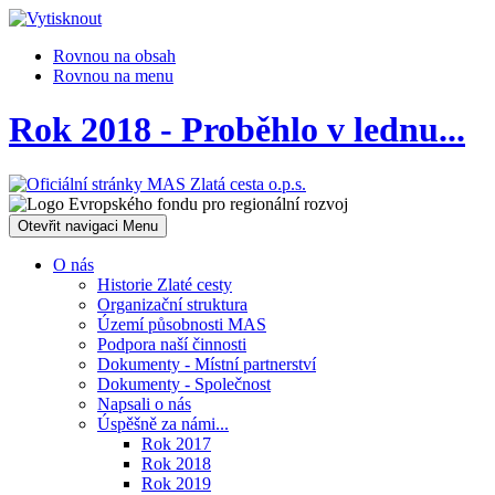
Rovnou na obsah
Rovnou na menu
Rok 2018 - Proběhlo v lednu...
Otevřit navigaci
Menu
O nás
Historie Zlaté cesty
Organizační struktura
Území působnosti MAS
Podpora naší činnosti
Dokumenty - Místní partnerství
Dokumenty - Společnost
Napsali o nás
Úspěšně za námi...
Rok 2017
Rok 2018
Rok 2019