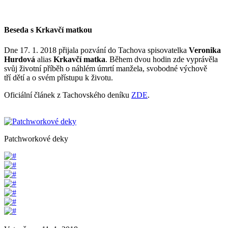
Beseda s Krkavčí matkou
Dne 17. 1. 2018 přijala pozvání do Tachova spisovatelka
Veronika
Hurdová
alias
Krkavčí matka
. Během dvou hodin zde vyprávěla
svůj životní příběh o náhlém úmrtí manžela, svobodné výchově
tří dětí a o svém přístupu k životu.
Oficiální článek z Tachovského deníku
ZDE
.
Patchworkové deky