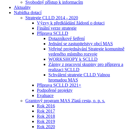
Svobodný přístup k informacím
Aktuality
Nabídka dotací
Strategie CLLD 2014 - 2020
Výzvy k předkládání žádostí o dotaci
Finální verze strategie
Příprava SCLLD
Dotazníkové šetření
Jednání se zastupitelstvy obcí MAS
Veřejné projednávání Strategie komunitně
vedeného místního rozvoje
WORKSHOPY k SCLLD
Zápisy z pracovní skupiny pro přípravu a
realizaci SCLLD
Schválení strategie CLLD Valnou
hromadou MAS
Příprava SCLLD 2021+
Podpořené projekty
Evaluace
Grantový program MAS Zlatá cesta, o. p. s.
Rok 2016
Rok 2017
Rok 2018
Rok 2019
Rok 2020