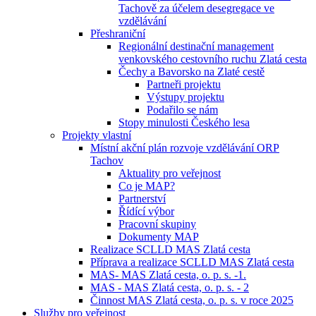
Tachově za účelem desegregace ve
vzdělávání
Přeshraniční
Regionální destinační management
venkovského cestovního ruchu Zlatá cesta
Čechy a Bavorsko na Zlaté cestě
Partneři projektu
Výstupy projektu
Podařilo se nám
Stopy minulosti Českého lesa
Projekty vlastní
Místní akční plán rozvoje vzdělávání ORP
Tachov
Aktuality pro veřejnost
Co je MAP?
Partnerství
Řídící výbor
Pracovní skupiny
Dokumenty MAP
Realizace SCLLD MAS Zlatá cesta
Příprava a realizace SCLLD MAS Zlatá cesta
MAS- MAS Zlatá cesta, o. p. s. -1.
MAS - MAS Zlatá cesta, o. p. s. - 2
Činnost MAS Zlatá cesta, o. p. s. v roce 2025
Služby pro veřejnost