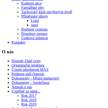
Kulturní akce
Farmářské trhy
Tachovský klub otevřených dveří
Příměstské tábory
Letní
Jarní
Rodinné centrum
Pronájmy prostor
Úniková místnost
Kontakty
O nás
Historie Zlaté cesty
Organizační struktura
Území působnosti MAS
Podpora naší činnosti
Dokumenty - Místní partnerství
Dokumenty - Společnost
Napsali o nás
Úspěšně za námi...
Rok 2017
Rok 2018
Rok 2019