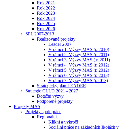
Rok 2021
Rok 2022
Rok 2023
Rok 2024
Rok 2025
Rok 2026
SPL 2007-2013
Realizované projekty
Leader 2007
V rámci 1. Výzvy MAS (r. 2010)
V rámci 2. Výzvy MAS (r. 2011)
V rámci 3. Výzvy MAS ( r. 2011)
V rámci 4. Výzvy MAS (r. 2012)
V rámci 5. Výzvy MAS (r. 2012)
V rámci 6. Výzvy MAS (r. 2013)
V rámci 7. Výzvy MAS (r.2013)
Strategický plán LEADER
Strategie CLLD 2021 - 2027
Dotační výzvy
Podpořené projekty
Projekty MAS
Projekty spolupráce
Regionální
Klikni a vykroč!
Sociální práce na základních školách v