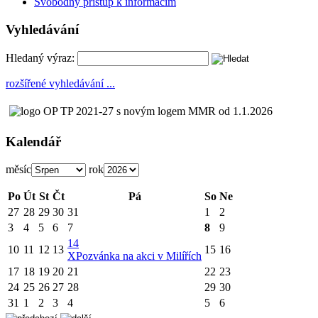
Svobodný přístup k informacím
Vyhledávání
Hledaný výraz:
rozšířené vyhledávání ...
Kalendář
měsíc
rok
Po
Út
St
Čt
Pá
So
Ne
27
28
29
30
31
1
2
3
4
5
6
7
8
9
14
10
11
12
13
15
16
X
Pozvánka na akci v Milířích
17
18
19
20
21
22
23
24
25
26
27
28
29
30
31
1
2
3
4
5
6