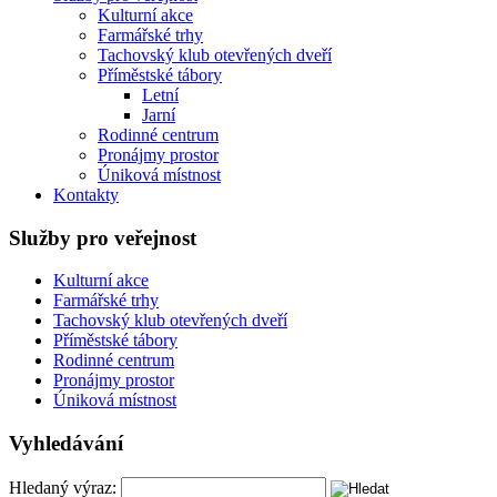
Kulturní akce
Farmářské trhy
Tachovský klub otevřených dveří
Příměstské tábory
Letní
Jarní
Rodinné centrum
Pronájmy prostor
Úniková místnost
Kontakty
Služby pro veřejnost
Kulturní akce
Farmářské trhy
Tachovský klub otevřených dveří
Příměstské tábory
Rodinné centrum
Pronájmy prostor
Úniková místnost
Vyhledávání
Hledaný výraz: