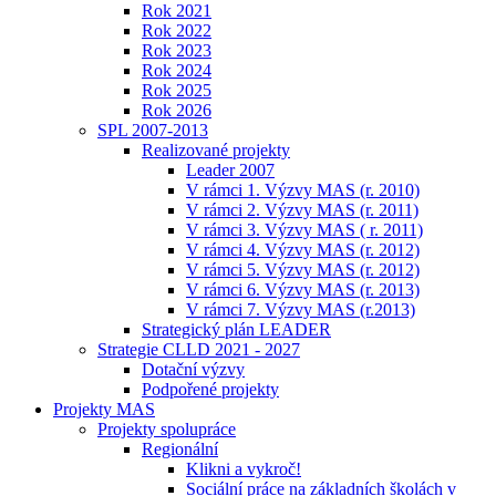
Rok 2021
Rok 2022
Rok 2023
Rok 2024
Rok 2025
Rok 2026
SPL 2007-2013
Realizované projekty
Leader 2007
V rámci 1. Výzvy MAS (r. 2010)
V rámci 2. Výzvy MAS (r. 2011)
V rámci 3. Výzvy MAS ( r. 2011)
V rámci 4. Výzvy MAS (r. 2012)
V rámci 5. Výzvy MAS (r. 2012)
V rámci 6. Výzvy MAS (r. 2013)
V rámci 7. Výzvy MAS (r.2013)
Strategický plán LEADER
Strategie CLLD 2021 - 2027
Dotační výzvy
Podpořené projekty
Projekty MAS
Projekty spolupráce
Regionální
Klikni a vykroč!
Sociální práce na základních školách v