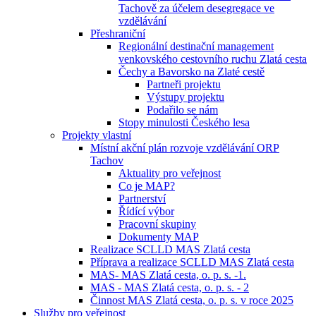
Tachově za účelem desegregace ve
vzdělávání
Přeshraniční
Regionální destinační management
venkovského cestovního ruchu Zlatá cesta
Čechy a Bavorsko na Zlaté cestě
Partneři projektu
Výstupy projektu
Podařilo se nám
Stopy minulosti Českého lesa
Projekty vlastní
Místní akční plán rozvoje vzdělávání ORP
Tachov
Aktuality pro veřejnost
Co je MAP?
Partnerství
Řídící výbor
Pracovní skupiny
Dokumenty MAP
Realizace SCLLD MAS Zlatá cesta
Příprava a realizace SCLLD MAS Zlatá cesta
MAS- MAS Zlatá cesta, o. p. s. -1.
MAS - MAS Zlatá cesta, o. p. s. - 2
Činnost MAS Zlatá cesta, o. p. s. v roce 2025
Služby pro veřejnost