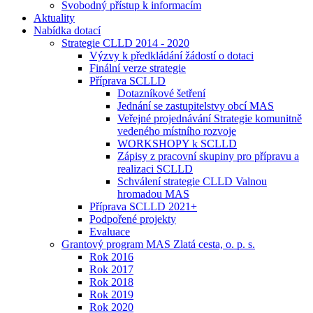
Svobodný přístup k informacím
Aktuality
Nabídka dotací
Strategie CLLD 2014 - 2020
Výzvy k předkládání žádostí o dotaci
Finální verze strategie
Příprava SCLLD
Dotazníkové šetření
Jednání se zastupitelstvy obcí MAS
Veřejné projednávání Strategie komunitně
vedeného místního rozvoje
WORKSHOPY k SCLLD
Zápisy z pracovní skupiny pro přípravu a
realizaci SCLLD
Schválení strategie CLLD Valnou
hromadou MAS
Příprava SCLLD 2021+
Podpořené projekty
Evaluace
Grantový program MAS Zlatá cesta, o. p. s.
Rok 2016
Rok 2017
Rok 2018
Rok 2019
Rok 2020