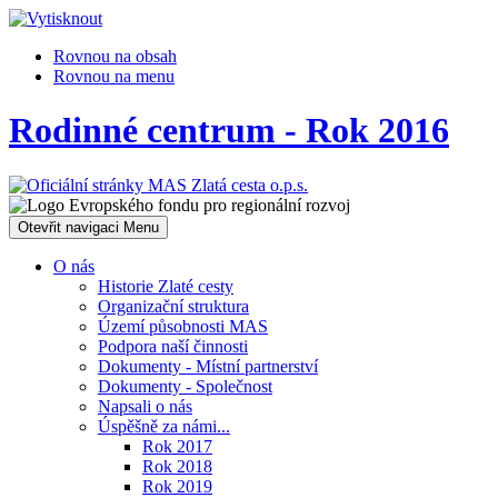
Rovnou na obsah
Rovnou na menu
Rodinné centrum - Rok 2016
Otevřit navigaci
Menu
O nás
Historie Zlaté cesty
Organizační struktura
Území působnosti MAS
Podpora naší činnosti
Dokumenty - Místní partnerství
Dokumenty - Společnost
Napsali o nás
Úspěšně za námi...
Rok 2017
Rok 2018
Rok 2019