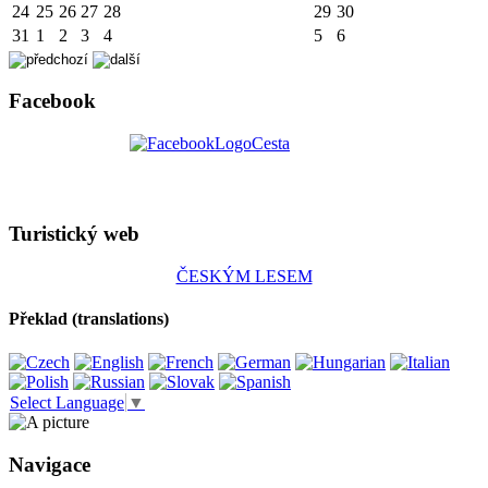
24
25
26
27
28
29
30
31
1
2
3
4
5
6
Facebook
Turistický web
ČESKÝM LESEM
Překlad (translations)
Select Language
▼
Navigace