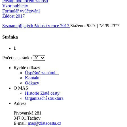
Postup hodnocení žádostí
Vzor publicity
Formulář vyúčtování
Žádost 2017
Seznam přijatých žádostí v roce 2017
Staženo:
822
x |
18.09.2017
Stránka
1
Počet na stránku
Rychlé odkazy
Úspěšně za námi...
Kontakt
Odkazy
O MAS
Historie Zlaté cesty
Organizační struktura
Adresa
Pivovarská 281
347 01 Tachov
E-mail:
mas@zlatacesta.cz