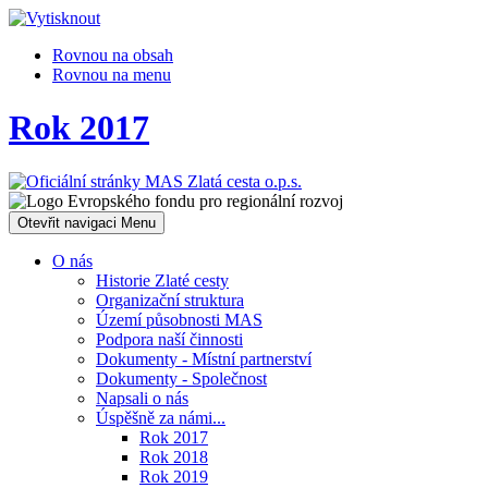
Rovnou na obsah
Rovnou na menu
Rok 2017
Otevřit navigaci
Menu
O nás
Historie Zlaté cesty
Organizační struktura
Území působnosti MAS
Podpora naší činnosti
Dokumenty - Místní partnerství
Dokumenty - Společnost
Napsali o nás
Úspěšně za námi...
Rok 2017
Rok 2018
Rok 2019