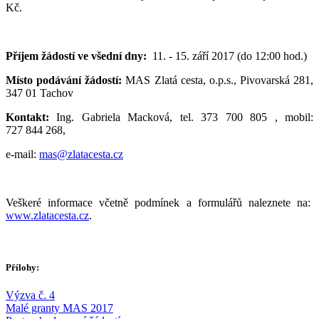
Kč.
Příjem žádostí ve všední dny:
11. - 15. září 2017 (do 12:00 hod.)
Místo podávání žádostí:
MAS Zlatá cesta, o.p.s., Pivovarská 281,
347 01 Tachov
Kontakt:
Ing. Gabriela Macková, tel. 373 700 805 , mobil:
727 844 268,
e-mail:
mas@zlatacesta.cz
Veškeré informace včetně podmínek a formulářů naleznete na:
www.zlatacesta.cz
.
Přílohy:
Výzva č. 4
Malé granty MAS 2017