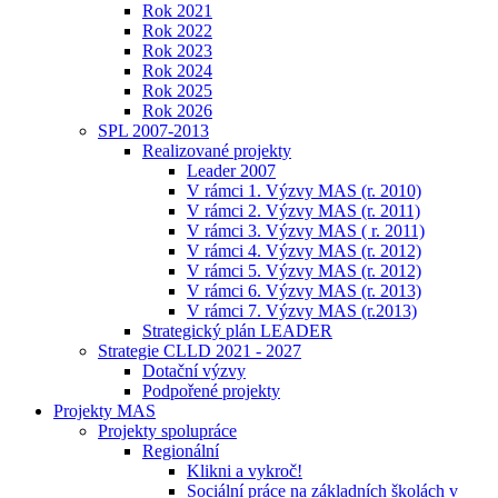
Rok 2021
Rok 2022
Rok 2023
Rok 2024
Rok 2025
Rok 2026
SPL 2007-2013
Realizované projekty
Leader 2007
V rámci 1. Výzvy MAS (r. 2010)
V rámci 2. Výzvy MAS (r. 2011)
V rámci 3. Výzvy MAS ( r. 2011)
V rámci 4. Výzvy MAS (r. 2012)
V rámci 5. Výzvy MAS (r. 2012)
V rámci 6. Výzvy MAS (r. 2013)
V rámci 7. Výzvy MAS (r.2013)
Strategický plán LEADER
Strategie CLLD 2021 - 2027
Dotační výzvy
Podpořené projekty
Projekty MAS
Projekty spolupráce
Regionální
Klikni a vykroč!
Sociální práce na základních školách v