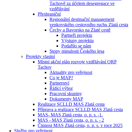
Tachově za účelem desegregace ve
vzdělávání
Přeshraniční
Regionální destinační management
venkovského cestovního ruchu Zlatá cesta
Čechy a Bavorsko na Zlaté cestě
Partneři projektu
Výstupy projektu
Podařilo se nám
Stopy minulosti Českého lesa
Projekty vlastní
Místní akční plán rozvoje vzdělávání ORP
Tachov
Aktuality pro veřejnost
Co je MAP?
Partnerství
Řídící výbor
Pracovní skupiny
Dokumenty MAP
Realizace SCLLD MAS Zlatá cesta
Příprava a realizace SCLLD MAS Zlatá cesta
MAS- MAS Zlatá cesta, o. p. s. -1.
MAS - MAS Zlatá cesta, o. p. s. - 2
Činnost MAS Zlatá cesta, o. p. s. v roce 2025
Služby pro veřejnost