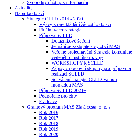
Svobodný přístup k informacím
Aktuality
Nabídka dotací
Strategie CLLD 2014 - 2020
Výzvy k předkládání žádostí o dotaci
Finální verze strategie
Příprava SCLLD
Dotazníkové šetření
Jednání se zastupitelstvy obcí MAS
Veřejné projednávání Strategie komunitně
vedeného místního rozvoje
WORKSHOPY k SCLLD
Zápisy z pracovní skupiny pro přípravu a
realizaci SCLLD
Schválení strategie CLLD Valnou
hromadou MAS
Příprava SCLLD 2021+
Podpořené projekty
Evaluace
Grantový program MAS Zlatá cesta, o. p. s.
Rok 2016
Rok 2017
Rok 2018
Rok 2019
Rok 2020