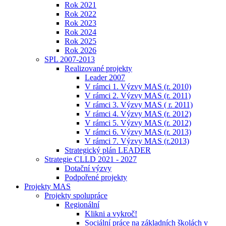
Rok 2021
Rok 2022
Rok 2023
Rok 2024
Rok 2025
Rok 2026
SPL 2007-2013
Realizované projekty
Leader 2007
V rámci 1. Výzvy MAS (r. 2010)
V rámci 2. Výzvy MAS (r. 2011)
V rámci 3. Výzvy MAS ( r. 2011)
V rámci 4. Výzvy MAS (r. 2012)
V rámci 5. Výzvy MAS (r. 2012)
V rámci 6. Výzvy MAS (r. 2013)
V rámci 7. Výzvy MAS (r.2013)
Strategický plán LEADER
Strategie CLLD 2021 - 2027
Dotační výzvy
Podpořené projekty
Projekty MAS
Projekty spolupráce
Regionální
Klikni a vykroč!
Sociální práce na základních školách v