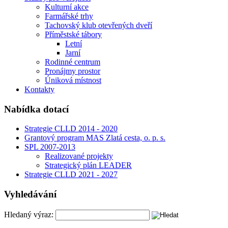
Kulturní akce
Farmářské trhy
Tachovský klub otevřených dveří
Příměstské tábory
Letní
Jarní
Rodinné centrum
Pronájmy prostor
Úniková místnost
Kontakty
Nabídka dotací
Strategie CLLD 2014 - 2020
Grantový program MAS Zlatá cesta, o. p. s.
SPL 2007-2013
Realizované projekty
Strategický plán LEADER
Strategie CLLD 2021 - 2027
Vyhledávání
Hledaný výraz: