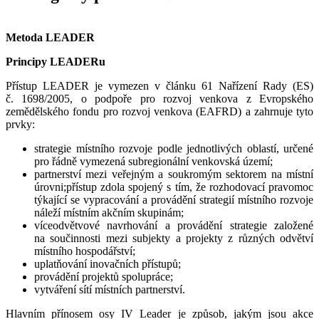
Metoda LEADER
Principy LEADERu
Přístup LEADER je vymezen v článku 61 Nařízení Rady (ES)
č. 1698/2005, o podpoře pro rozvoj venkova z Evropského
zemědělského fondu pro rozvoj venkova (EAFRD) a zahrnuje tyto
prvky:
strategie místního rozvoje podle jednotlivých oblastí, určené
pro řádně vymezená subregionální venkovská území;
partnerství mezi veřejným a soukromým sektorem na místní
úrovni;přístup zdola spojený s tím, že rozhodovací pravomoc
týkající se vypracování a provádění strategií místního rozvoje
náleží místním akčním skupinám;
víceodvětvové navrhování a provádění strategie založené
na součinnosti mezi subjekty a projekty z různých odvětví
místního hospodářství;
uplatňování inovačních přístupů;
provádění projektů spolupráce;
vytváření sítí místních partnerství.
Hlavním přínosem osy IV Leader je způsob, jakým jsou akce