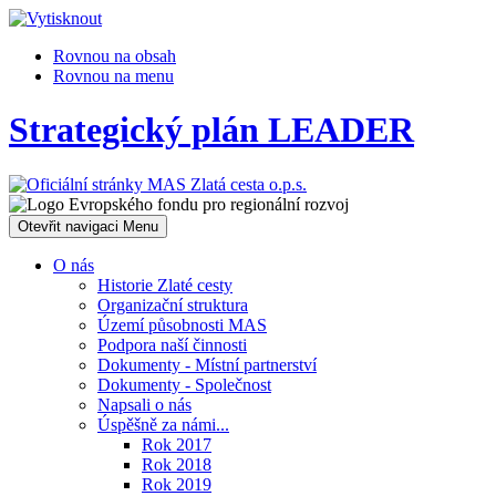
Rovnou na obsah
Rovnou na menu
Strategický plán LEADER
Otevřit navigaci
Menu
O nás
Historie Zlaté cesty
Organizační struktura
Území působnosti MAS
Podpora naší činnosti
Dokumenty - Místní partnerství
Dokumenty - Společnost
Napsali o nás
Úspěšně za námi...
Rok 2017
Rok 2018
Rok 2019