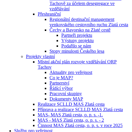
Tachově za účelem desegregace ve
vzdělávání
Přeshraniční
Regionální destinační management
venkovského cestovního ruchu Zlatá cesta
Čechy a Bavorsko na Zlaté cestě
Partneři projektu
Výstupy projektu
Podařilo se nám
Stopy minulosti Českého lesa
Projekty vlastní
Místní akční plán rozvoje vzdělávání ORP
Tachov
Aktuality pro veřejnost
Co je MAP?
Partnerství
Řídící výbor
Pracovní skupiny
Dokumenty MAP
Realizace SCLLD MAS Zlatá cesta
Příprava a realizace SCLLD MAS Zlatá cesta
MAS- MAS Zlatá cesta, o. p. s. -1.
MAS - MAS Zlatá cesta, o. p. s. - 2
Činnost MAS Zlatá cesta, o. p. s. v roce 2025
Služby pro veřejnost