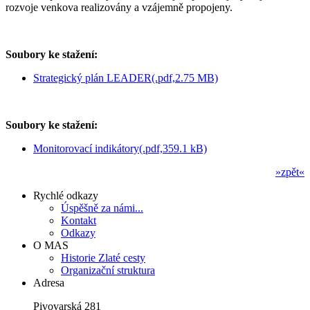
rozvoje venkova realizovány a vzájemně propojeny.
Soubory ke stažení:
Strategický plán LEADER(.pdf,2.75 MB)
Soubory ke stažení:
Monitorovací indikátory(.pdf,359.1 kB)
»zpět«
Rychlé odkazy
Úspěšně za námi...
Kontakt
Odkazy
O MAS
Historie Zlaté cesty
Organizační struktura
Adresa
Pivovarská 281