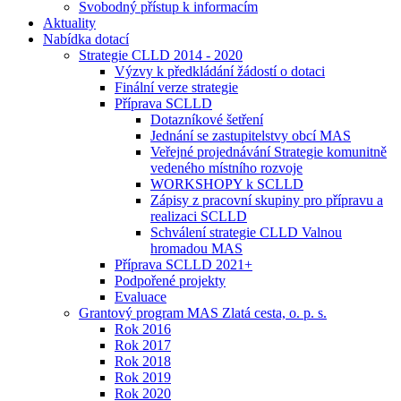
Svobodný přístup k informacím
Aktuality
Nabídka dotací
Strategie CLLD 2014 - 2020
Výzvy k předkládání žádostí o dotaci
Finální verze strategie
Příprava SCLLD
Dotazníkové šetření
Jednání se zastupitelstvy obcí MAS
Veřejné projednávání Strategie komunitně
vedeného místního rozvoje
WORKSHOPY k SCLLD
Zápisy z pracovní skupiny pro přípravu a
realizaci SCLLD
Schválení strategie CLLD Valnou
hromadou MAS
Příprava SCLLD 2021+
Podpořené projekty
Evaluace
Grantový program MAS Zlatá cesta, o. p. s.
Rok 2016
Rok 2017
Rok 2018
Rok 2019
Rok 2020