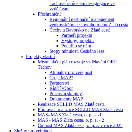
Tachově za účelem desegregace ve
vzdělávání
Přeshraniční
Regionální destinační management
venkovského cestovního ruchu Zlatá cesta
Čechy a Bavorsko na Zlaté cestě
Partneři projektu
Výstupy projektu
Podařilo se nám
Stopy minulosti Českého lesa
Projekty vlastní
Místní akční plán rozvoje vzdělávání ORP
Tachov
Aktuality pro veřejnost
Co je MAP?
Partnerství
Řídící výbor
Pracovní skupiny
Dokumenty MAP
Realizace SCLLD MAS Zlatá cesta
Příprava a realizace SCLLD MAS Zlatá cesta
MAS- MAS Zlatá cesta, o. p. s. -1.
MAS - MAS Zlatá cesta, o. p. s. - 2
Činnost MAS Zlatá cesta, o. p. s. v roce 2025
Služby pro veřejnost