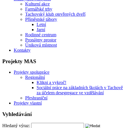
Kulturní akce
Farmářské trhy
Tachovský klub otevřených dveří
Příměstské tábory
Letní
Jarní
Rodinné centrum
Pronájmy prostor
Úniková místnost
Kontakty
Projekty MAS
Projekty spolupráce
Regionální
Klikni a vykroč!
Sociální práce na základních školách v Tachově
za účelem desegregace ve vzdělávání
Přeshraniční
Projekty vlastní
Vyhledávání
Hledaný výraz: