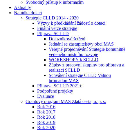
Svobodný přístup k informacím
Aktuality
Nabídka dotací
Strategie CLLD 2014 - 2020
Výzvy k předkládání žádostí o dotaci
Finální verze strategie
Příprava SCLLD
Dotazníkové šetření
Jednání se zastupitelstvy obcí MAS
Veřejné projednávání Strategie komunitně
vedeného místního rozvoje
WORKSHOPY k SCLLD
Zápisy z pracovní skupiny pro přípravu a
realizaci SCLLD
Schválení strategie CLLD Valnou
hromadou MAS
Příprava SCLLD 2021+
Podpořené projekty
Evaluace
Grantový program MAS Zlatá cesta, o. p. s.
Rok 2016
Rok 2017
Rok 2018
Rok 2019
Rok 2020