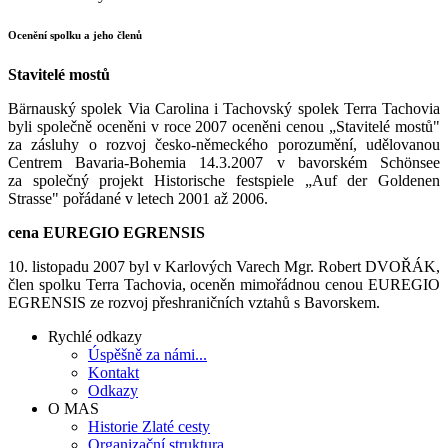
Ocenění spolku a jeho členů
Stavitelé mostů
Bärnauský spolek Via Carolina i Tachovský spolek Terra Tachovia
byli společně oceněni v roce 2007 oceněni cenou „Stavitelé mostů"
za zásluhy o rozvoj česko-německého porozumění, udělovanou
Centrem Bavaria-Bohemia 14.3.2007 v bavorském Schönsee
za společný projekt Historische festspiele „Auf der Goldenen
Strasse" pořádané v letech 2001 až 2006.
cena EUREGIO EGRENSIS
10. listopadu 2007 byl v Karlových Varech Mgr. Robert DVOŘÁK,
člen spolku Terra Tachovia, oceněn mimořádnou cenou EUREGIO
EGRENSIS ze rozvoj přeshraničních vztahů s Bavorskem.
Rychlé odkazy
Úspěšně za námi...
Kontakt
Odkazy
O MAS
Historie Zlaté cesty
Organizační struktura