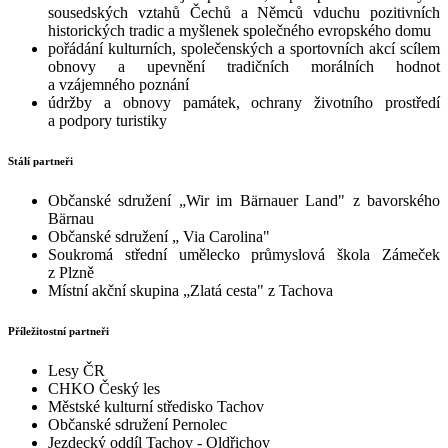
sousedských vztahů Čechů a Němců vduchu pozitivních
historických tradic a myšlenek společného evropského domu
pořádání kulturních, společenských a sportovních akcí scílem
obnovy a upevnění tradičních morálních hodnot
a vzájemného poznání
údržby a obnovy památek, ochrany životního prostředí
a podpory turistiky
Stálí partneři
Občanské sdružení „Wir im Bärnauer Land" z bavorského
Bärnau
Občanské sdružení „ Via Carolina"
Soukromá střední umělecko průmyslová škola Zámeček
z Plzně
Místní akční skupina „Zlatá cesta" z Tachova
Příležitostní partneři
Lesy ČR
CHKO Český les
Městské kulturní středisko Tachov
Občanské sdružení Pernolec
Jezdecký oddíl Tachov - Oldřichov