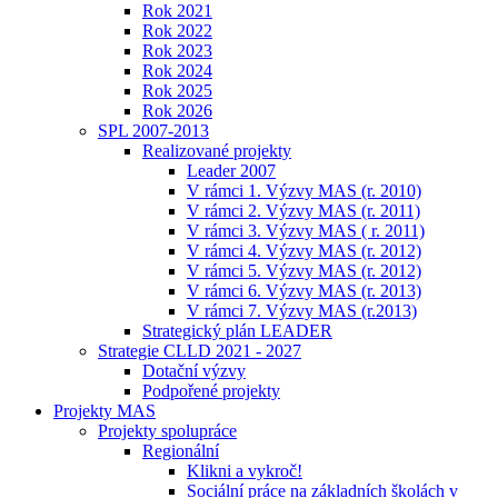
Rok 2021
Rok 2022
Rok 2023
Rok 2024
Rok 2025
Rok 2026
SPL 2007-2013
Realizované projekty
Leader 2007
V rámci 1. Výzvy MAS (r. 2010)
V rámci 2. Výzvy MAS (r. 2011)
V rámci 3. Výzvy MAS ( r. 2011)
V rámci 4. Výzvy MAS (r. 2012)
V rámci 5. Výzvy MAS (r. 2012)
V rámci 6. Výzvy MAS (r. 2013)
V rámci 7. Výzvy MAS (r.2013)
Strategický plán LEADER
Strategie CLLD 2021 - 2027
Dotační výzvy
Podpořené projekty
Projekty MAS
Projekty spolupráce
Regionální
Klikni a vykroč!
Sociální práce na základních školách v