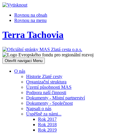
Rovnou na obsah
Rovnou na menu
Terra Tachovia
Otevřit navigaci
Menu
O nás
Historie Zlaté cesty
Organizační struktura
Území působnosti MAS
Podpora naší činnosti
Dokumenty - Místní partnerství
Dokumenty - Společnost
Napsali o nás
Úspěšně za námi...
Rok 2017
Rok 2018
Rok 2019