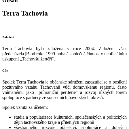
Obsah
Terra Tachovia
Založení
Terra Tachovia byla založena v roce 2004. Založení však
předcházela již od roku 1999 bohatá společná činnost v neoficiálním
uskupení „Tachovští žertéři".
Cíle
Spolek Terra Tachovia je občanské sdružení zasazující se o posílení
pozitivního vztahu Tachovanů vůči domovskému regionu, často
vnímanému jako "příhraniční periferie" a rozvoj různých forem
spolupráce s partnery ze sousedních bavorských okresů.
Spolek vznikl za účelem:
studia a popularizace kulturních, společenských a politických
dějin tachovského kraje a přilehlých regionů
všestranného rozvoje přátelství, spolupráce a dobrých