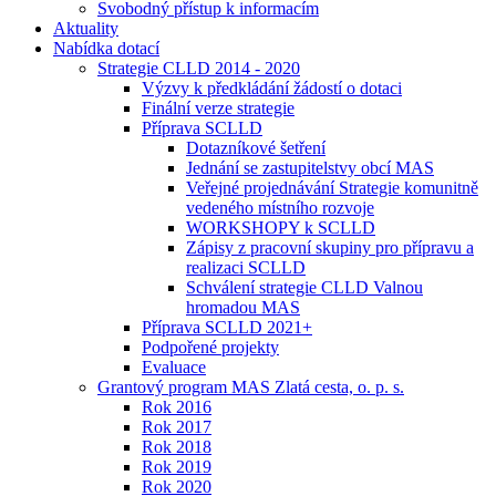
Svobodný přístup k informacím
Aktuality
Nabídka dotací
Strategie CLLD 2014 - 2020
Výzvy k předkládání žádostí o dotaci
Finální verze strategie
Příprava SCLLD
Dotazníkové šetření
Jednání se zastupitelstvy obcí MAS
Veřejné projednávání Strategie komunitně
vedeného místního rozvoje
WORKSHOPY k SCLLD
Zápisy z pracovní skupiny pro přípravu a
realizaci SCLLD
Schválení strategie CLLD Valnou
hromadou MAS
Příprava SCLLD 2021+
Podpořené projekty
Evaluace
Grantový program MAS Zlatá cesta, o. p. s.
Rok 2016
Rok 2017
Rok 2018
Rok 2019
Rok 2020