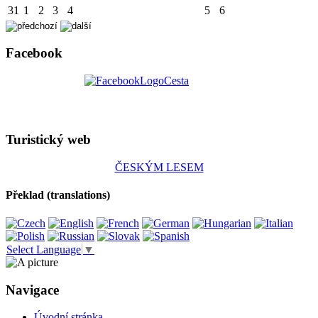
31
1
2
3
4
5
6
Facebook
Turistický web
ČESKÝM LESEM
Překlad (translations)
Select Language
▼
Navigace
Úvodní stránka