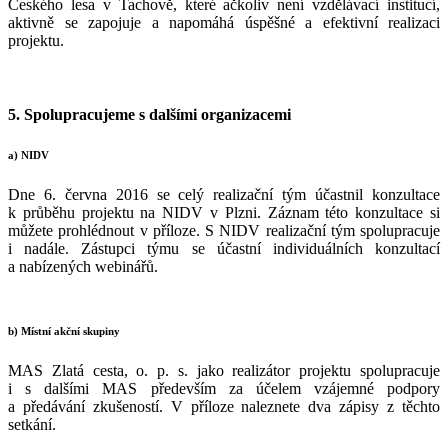
Českého lesa v Tachově, které ačkoliv není vzdělávací institucí,
aktivně se zapojuje a napomáhá úspěšné a efektivní realizaci
projektu.
5. Spolupracujeme s dalšími organizacemi
a) NIDV
Dne 6. června 2016 se celý realizační tým účastnil konzultace
k průběhu projektu na NIDV v Plzni. Záznam této konzultace si
můžete prohlédnout v příloze. S NIDV realizační tým spolupracuje
i nadále. Zástupci týmu se účastní individuálních konzultací
a nabízených webinářů.
b) Místní akční skupiny
MAS Zlatá cesta, o. p. s. jako realizátor projektu spolupracuje
i s dalšími MAS především za účelem vzájemné podpory
a předávání zkušeností. V příloze naleznete dva zápisy z těchto
setkání.