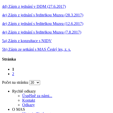
4d) Zápis z jednání v DDM (27.6.2017)
4e) Zápis z jednání s ředitelkou Muzea (28.3.2017)
4e) Zápis z jednání s ředitelkou Muzea (12.6.2017)
4e) Zápis z jednání s ředitelkou Muzea (7.8.2017)
5a) Zápis z konzultace s NIDV
5b) Zápis ze setkání s MAS Český les, z. s.
Stránka
1
2
Počet na stránku
Rychlé odkazy
Úspěšně za námi...
Kontakt
Odkazy
O MAS