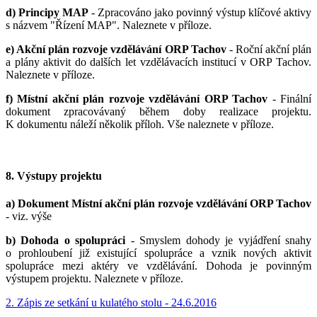
d) Principy MAP
- Zpracováno jako povinný výstup klíčové aktivy
s názvem "Řízení MAP". Naleznete v příloze.
e) Akční plán rozvoje vzdělávání ORP Tachov
- Roční akční plán
a plány aktivit do dalších let vzdělávacích institucí v ORP Tachov.
Naleznete v příloze.
f) Místní akční plán rozvoje vzdělávání ORP Tachov
- Finální
dokument zpracovávaný během doby realizace projektu.
K dokumentu náleží několik příloh. Vše naleznete v příloze.
8. Výstupy projektu
a) Dokument Místní akční plán rozvoje vzdělávání ORP Tachov
- viz. výše
b) Dohoda o spolupráci
- Smyslem dohody je vyjádření snahy
o prohloubení již existující spolupráce a vznik nových aktivit
spolupráce mezi aktéry ve vzdělávání. Dohoda je povinným
výstupem projektu. Naleznete v příloze.
2. Zápis ze setkání u kulatého stolu - 24.6.2016