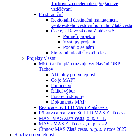
Tachově za účelem desegregace ve
vzdělávání
Přeshraniční
Regionální destinační management
venkovského cestovního ruchu Zlatá cesta
Čechy a Bavorsko na Zlaté cestě
Partneři projektu
Výstupy projektu
Podařilo se nám
Stopy minulosti Českého lesa
Projekty vlastní
Místní akční plán rozvoje vzdělávání ORP
Tachov
Aktuality pro veřejnost
Co je MAP?
Partnerství
Řídící výbor
Pracovní skupiny
Dokumenty MAP
Realizace SCLLD MAS Zlatá cesta
Příprava a realizace SCLLD MAS Zlatá cesta
MAS- MAS Zlatá cesta, o. p. s. -1.
MAS - MAS Zlatá cesta, o. p. s. - 2
Činnost MAS Zlatá cesta, o. p. s. v roce 2025
Služby pro veřejnost