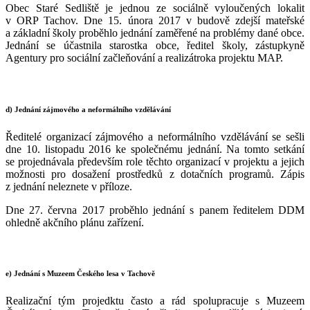
Obec Staré Sedliště je jednou ze sociálně vyloučených lokalit
v ORP Tachov. Dne 15. února 2017 v budově zdejší mateřské
a základní školy proběhlo jednání zaměřené na problémy dané obce.
Jednání se účastnila starostka obce, ředitel školy, zástupkyně
Agentury pro sociální začleňování a realizátroka projektu MAP.
d) Jednání zájmového a neformálního vzdělávání
Ředitelé organizací zájmového a neformálního vzdělávání se sešli
dne 10. listopadu 2016 ke společnému jednání. Na tomto setkání
se projednávala především role těchto organizací v projektu a jejich
možnosti pro dosažení prostředků z dotačních programů. Zápis
z jednání neleznete v příloze.
Dne 27. června 2017 proběhlo jednání s panem ředitelem DDM
ohledně akčního plánu zařízení.
e) Jednání s Muzeem Českého lesa v Tachově
Realizační tým projedktu často a rád spolupracuje s Muzeem