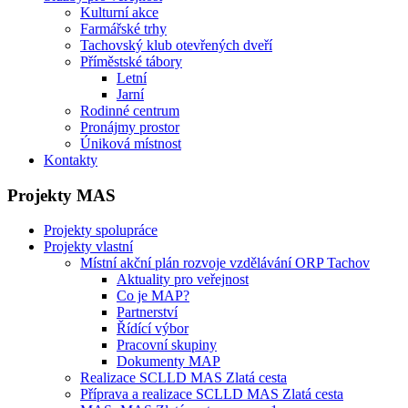
Kulturní akce
Farmářské trhy
Tachovský klub otevřených dveří
Příměstské tábory
Letní
Jarní
Rodinné centrum
Pronájmy prostor
Úniková místnost
Kontakty
Projekty MAS
Projekty spolupráce
Projekty vlastní
Místní akční plán rozvoje vzdělávání ORP Tachov
Aktuality pro veřejnost
Co je MAP?
Partnerství
Řídící výbor
Pracovní skupiny
Dokumenty MAP
Realizace SCLLD MAS Zlatá cesta
Příprava a realizace SCLLD MAS Zlatá cesta