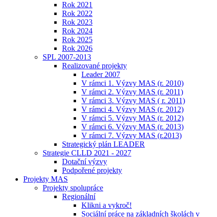
Rok 2021
Rok 2022
Rok 2023
Rok 2024
Rok 2025
Rok 2026
SPL 2007-2013
Realizované projekty
Leader 2007
V rámci 1. Výzvy MAS (r. 2010)
V rámci 2. Výzvy MAS (r. 2011)
V rámci 3. Výzvy MAS ( r. 2011)
V rámci 4. Výzvy MAS (r. 2012)
V rámci 5. Výzvy MAS (r. 2012)
V rámci 6. Výzvy MAS (r. 2013)
V rámci 7. Výzvy MAS (r.2013)
Strategický plán LEADER
Strategie CLLD 2021 - 2027
Dotační výzvy
Podpořené projekty
Projekty MAS
Projekty spolupráce
Regionální
Klikni a vykroč!
Sociální práce na základních školách v