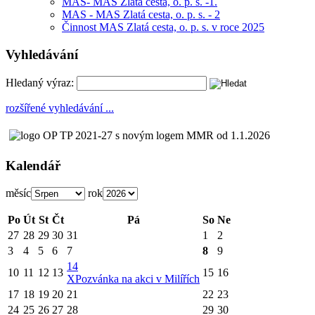
MAS- MAS Zlatá cesta, o. p. s. -1.
MAS - MAS Zlatá cesta, o. p. s. - 2
Činnost MAS Zlatá cesta, o. p. s. v roce 2025
Vyhledávání
Hledaný výraz:
rozšířené vyhledávání ...
Kalendář
měsíc
rok
Po
Út
St
Čt
Pá
So
Ne
27
28
29
30
31
1
2
3
4
5
6
7
8
9
14
10
11
12
13
15
16
X
Pozvánka na akci v Milířích
17
18
19
20
21
22
23
24
25
26
27
28
29
30