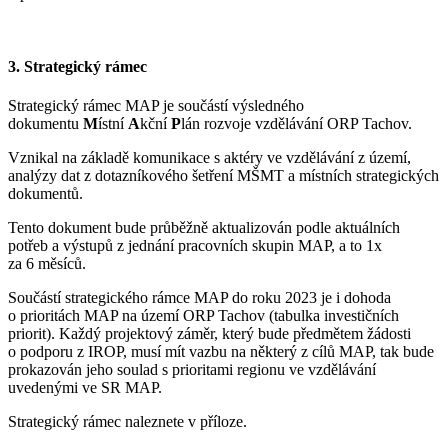
3. Strategický rámec
Strategický rámec MAP je součástí výsledného
dokumentu
M
ístní
A
kční
P
lán rozvoje vzdělávání ORP Tachov.
Vznikal na základě komunikace s aktéry ve vzdělávání z území,
analýzy dat z dotazníkového šetření MŠMT a místních strategických
dokumentů.
Tento dokument bude průběžně aktualizován podle aktuálních
potřeb a výstupů z jednání pracovních skupin MAP, a to 1x
za 6 měsíců.
Součástí strategického rámce MAP do roku 2023 je i dohoda
o prioritách MAP na území ORP Tachov (tabulka investičních
priorit). Každý projektový záměr, který bude předmětem žádosti
o podporu z IROP, musí mít vazbu na některý z cílů MAP, tak bude
prokazován jeho soulad s prioritami regionu ve vzdělávání
uvedenými ve SR MAP.
Strategický rámec naleznete v příloze.