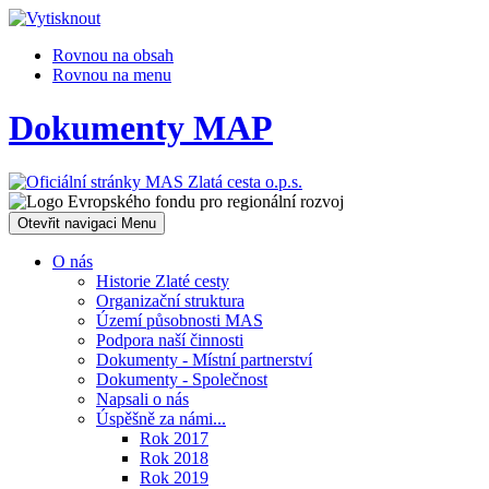
Rovnou na obsah
Rovnou na menu
Dokumenty MAP
Otevřit navigaci
Menu
O nás
Historie Zlaté cesty
Organizační struktura
Území působnosti MAS
Podpora naší činnosti
Dokumenty - Místní partnerství
Dokumenty - Společnost
Napsali o nás
Úspěšně za námi...
Rok 2017
Rok 2018
Rok 2019