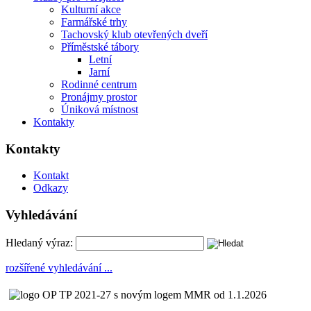
Kulturní akce
Farmářské trhy
Tachovský klub otevřených dveří
Příměstské tábory
Letní
Jarní
Rodinné centrum
Pronájmy prostor
Úniková místnost
Kontakty
Kontakty
Kontakt
Odkazy
Vyhledávání
Hledaný výraz:
rozšířené vyhledávání ...