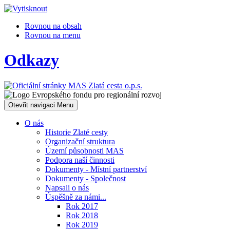
Rovnou na obsah
Rovnou na menu
Odkazy
Otevřit navigaci
Menu
O nás
Historie Zlaté cesty
Organizační struktura
Území působnosti MAS
Podpora naší činnosti
Dokumenty - Místní partnerství
Dokumenty - Společnost
Napsali o nás
Úspěšně za námi...
Rok 2017
Rok 2018
Rok 2019