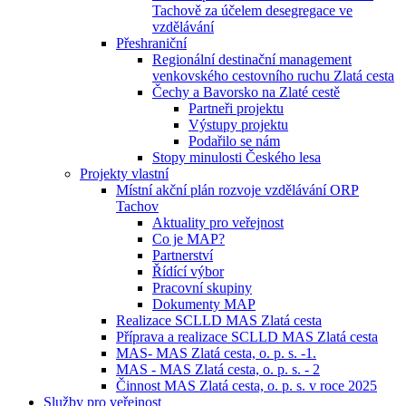
Tachově za účelem desegregace ve
vzdělávání
Přeshraniční
Regionální destinační management
venkovského cestovního ruchu Zlatá cesta
Čechy a Bavorsko na Zlaté cestě
Partneři projektu
Výstupy projektu
Podařilo se nám
Stopy minulosti Českého lesa
Projekty vlastní
Místní akční plán rozvoje vzdělávání ORP
Tachov
Aktuality pro veřejnost
Co je MAP?
Partnerství
Řídící výbor
Pracovní skupiny
Dokumenty MAP
Realizace SCLLD MAS Zlatá cesta
Příprava a realizace SCLLD MAS Zlatá cesta
MAS- MAS Zlatá cesta, o. p. s. -1.
MAS - MAS Zlatá cesta, o. p. s. - 2
Činnost MAS Zlatá cesta, o. p. s. v roce 2025
Služby pro veřejnost