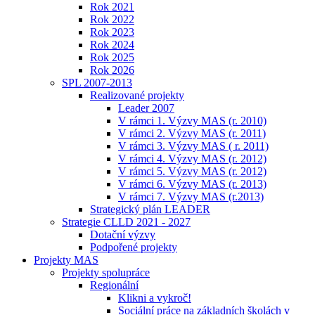
Rok 2021
Rok 2022
Rok 2023
Rok 2024
Rok 2025
Rok 2026
SPL 2007-2013
Realizované projekty
Leader 2007
V rámci 1. Výzvy MAS (r. 2010)
V rámci 2. Výzvy MAS (r. 2011)
V rámci 3. Výzvy MAS ( r. 2011)
V rámci 4. Výzvy MAS (r. 2012)
V rámci 5. Výzvy MAS (r. 2012)
V rámci 6. Výzvy MAS (r. 2013)
V rámci 7. Výzvy MAS (r.2013)
Strategický plán LEADER
Strategie CLLD 2021 - 2027
Dotační výzvy
Podpořené projekty
Projekty MAS
Projekty spolupráce
Regionální
Klikni a vykroč!
Sociální práce na základních školách v