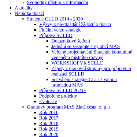
Svobodný přístup k informacím
Aktuality
Nabídka dotací
Strategie CLLD 2014 - 2020
Výzvy k předkládání žádostí o dotaci
Finální verze strategie
Příprava SCLLD
Dotazníkové šetření
Jednání se zastupitelstvy obcí MAS
Veřejné projednávání Strategie komunitně
vedeného místního rozvoje
WORKSHOPY k SCLLD
Zápisy z pracovní skupiny pro přípravu a
realizaci SCLLD
Schválení strategie CLLD Valnou
hromadou MAS
Příprava SCLLD 2021+
Podpořené projekty
Evaluace
Grantový program MAS Zlatá cesta, o. p. s.
Rok 2016
Rok 2017
Rok 2018
Rok 2019
Rok 2020