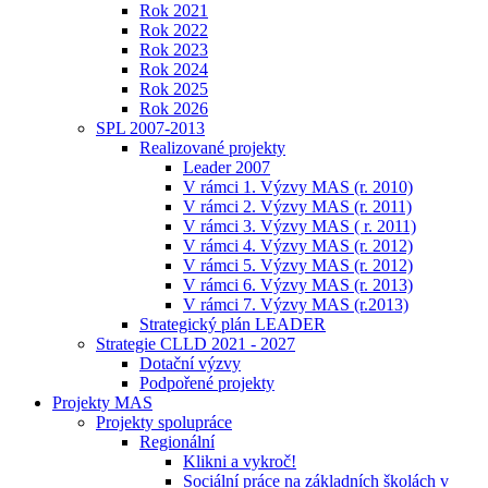
Rok 2021
Rok 2022
Rok 2023
Rok 2024
Rok 2025
Rok 2026
SPL 2007-2013
Realizované projekty
Leader 2007
V rámci 1. Výzvy MAS (r. 2010)
V rámci 2. Výzvy MAS (r. 2011)
V rámci 3. Výzvy MAS ( r. 2011)
V rámci 4. Výzvy MAS (r. 2012)
V rámci 5. Výzvy MAS (r. 2012)
V rámci 6. Výzvy MAS (r. 2013)
V rámci 7. Výzvy MAS (r.2013)
Strategický plán LEADER
Strategie CLLD 2021 - 2027
Dotační výzvy
Podpořené projekty
Projekty MAS
Projekty spolupráce
Regionální
Klikni a vykroč!
Sociální práce na základních školách v