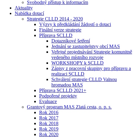
Svobodný přístup k informacím
Aktuality
Nabídka dotací
Strategie CLLD 2014 - 2020
Výzvy k předkládání žádostí o dotaci
Finální verze strategie
Příprava SCLLD
Dotazníkové šetření
Jednání se zastupitelstvy obcí MAS
Veřejné projednávání Strategie komunitně
vedeného místního rozvoje
WORKSHOPY k SCLLD
Zápisy z pracovní skupiny pro přípravu a
realizaci SCLLD
Schválení strategie CLLD Valnou
hromadou MAS
Příprava SCLLD 2021+
Podpořené projekty
Evaluace
Grantový program MAS Zlatá cesta, o. p. s.
Rok 2016
Rok 2017
Rok 2018
Rok 2019
Rok 2020