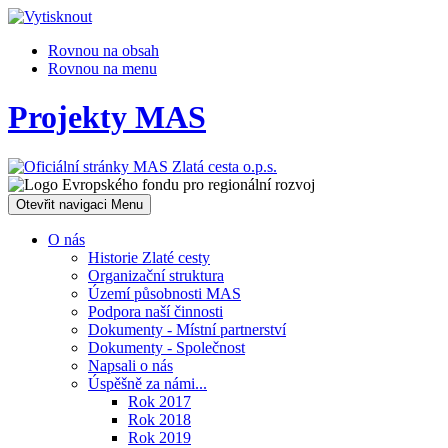
Rovnou na obsah
Rovnou na menu
Projekty MAS
Otevřit navigaci
Menu
O nás
Historie Zlaté cesty
Organizační struktura
Území působnosti MAS
Podpora naší činnosti
Dokumenty - Místní partnerství
Dokumenty - Společnost
Napsali o nás
Úspěšně za námi...
Rok 2017
Rok 2018
Rok 2019