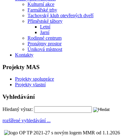
Kulturní akce
Farmářské trhy
Tachovský klub otevřených dveří
Příměstské tábory
Letní
Jarní
Rodinné centrum
Pronájmy prostor
Úniková místnost
Kontakty
Projekty MAS
Projekty spolupráce
Projekty vlastní
Vyhledávání
Hledaný výraz:
rozšířené vyhledávání ...