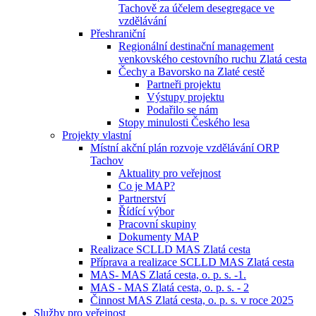
Tachově za účelem desegregace ve
vzdělávání
Přeshraniční
Regionální destinační management
venkovského cestovního ruchu Zlatá cesta
Čechy a Bavorsko na Zlaté cestě
Partneři projektu
Výstupy projektu
Podařilo se nám
Stopy minulosti Českého lesa
Projekty vlastní
Místní akční plán rozvoje vzdělávání ORP
Tachov
Aktuality pro veřejnost
Co je MAP?
Partnerství
Řídící výbor
Pracovní skupiny
Dokumenty MAP
Realizace SCLLD MAS Zlatá cesta
Příprava a realizace SCLLD MAS Zlatá cesta
MAS- MAS Zlatá cesta, o. p. s. -1.
MAS - MAS Zlatá cesta, o. p. s. - 2
Činnost MAS Zlatá cesta, o. p. s. v roce 2025
Služby pro veřejnost