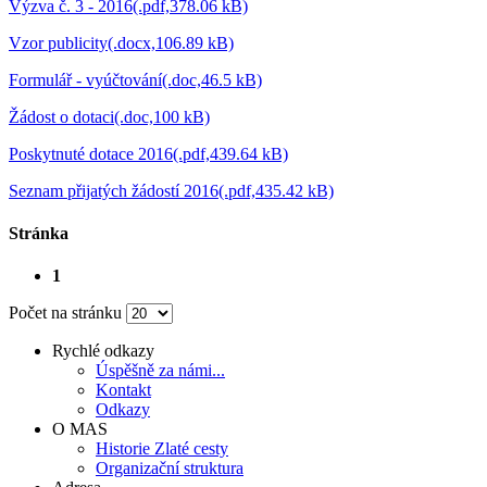
Výzva č. 3 - 2016(.pdf,378.06 kB)
Vzor publicity(.docx,106.89 kB)
Formulář - vyúčtování(.doc,46.5 kB)
Žádost o dotaci(.doc,100 kB)
Poskytnuté dotace 2016(.pdf,439.64 kB)
Seznam přijatých žádostí 2016(.pdf,435.42 kB)
Stránka
1
Počet na stránku
Rychlé odkazy
Úspěšně za námi...
Kontakt
Odkazy
O MAS
Historie Zlaté cesty
Organizační struktura