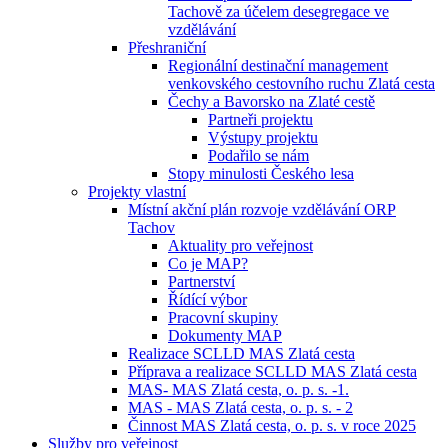
Tachově za účelem desegregace ve
vzdělávání
Přeshraniční
Regionální destinační management
venkovského cestovního ruchu Zlatá cesta
Čechy a Bavorsko na Zlaté cestě
Partneři projektu
Výstupy projektu
Podařilo se nám
Stopy minulosti Českého lesa
Projekty vlastní
Místní akční plán rozvoje vzdělávání ORP
Tachov
Aktuality pro veřejnost
Co je MAP?
Partnerství
Řídící výbor
Pracovní skupiny
Dokumenty MAP
Realizace SCLLD MAS Zlatá cesta
Příprava a realizace SCLLD MAS Zlatá cesta
MAS- MAS Zlatá cesta, o. p. s. -1.
MAS - MAS Zlatá cesta, o. p. s. - 2
Činnost MAS Zlatá cesta, o. p. s. v roce 2025
Služby pro veřejnost