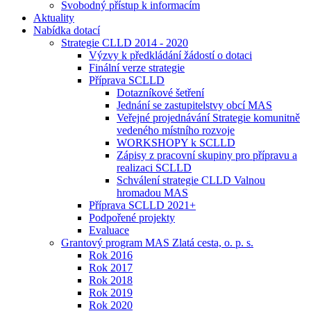
Svobodný přístup k informacím
Aktuality
Nabídka dotací
Strategie CLLD 2014 - 2020
Výzvy k předkládání žádostí o dotaci
Finální verze strategie
Příprava SCLLD
Dotazníkové šetření
Jednání se zastupitelstvy obcí MAS
Veřejné projednávání Strategie komunitně
vedeného místního rozvoje
WORKSHOPY k SCLLD
Zápisy z pracovní skupiny pro přípravu a
realizaci SCLLD
Schválení strategie CLLD Valnou
hromadou MAS
Příprava SCLLD 2021+
Podpořené projekty
Evaluace
Grantový program MAS Zlatá cesta, o. p. s.
Rok 2016
Rok 2017
Rok 2018
Rok 2019
Rok 2020