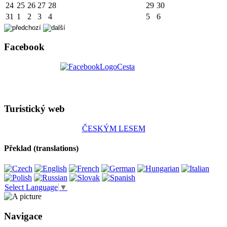
24
25
26
27
28
29
30
31
1
2
3
4
5
6
Facebook
Turistický web
ČESKÝM LESEM
Překlad (translations)
Select Language
▼
Navigace