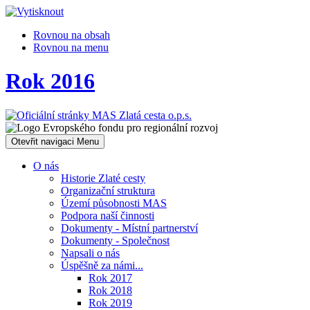
Rovnou na obsah
Rovnou na menu
Rok 2016
Otevřit navigaci
Menu
O nás
Historie Zlaté cesty
Organizační struktura
Území působnosti MAS
Podpora naší činnosti
Dokumenty - Místní partnerství
Dokumenty - Společnost
Napsali o nás
Úspěšně za námi...
Rok 2017
Rok 2018
Rok 2019