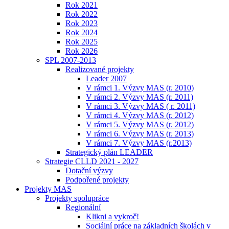
Rok 2021
Rok 2022
Rok 2023
Rok 2024
Rok 2025
Rok 2026
SPL 2007-2013
Realizované projekty
Leader 2007
V rámci 1. Výzvy MAS (r. 2010)
V rámci 2. Výzvy MAS (r. 2011)
V rámci 3. Výzvy MAS ( r. 2011)
V rámci 4. Výzvy MAS (r. 2012)
V rámci 5. Výzvy MAS (r. 2012)
V rámci 6. Výzvy MAS (r. 2013)
V rámci 7. Výzvy MAS (r.2013)
Strategický plán LEADER
Strategie CLLD 2021 - 2027
Dotační výzvy
Podpořené projekty
Projekty MAS
Projekty spolupráce
Regionální
Klikni a vykroč!
Sociální práce na základních školách v