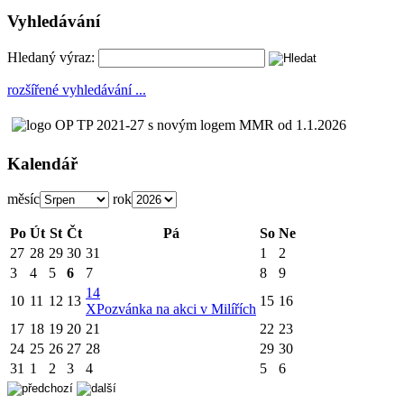
Vyhledávání
Hledaný výraz:
rozšířené vyhledávání ...
Kalendář
měsíc
rok
Po
Út
St
Čt
Pá
So
Ne
27
28
29
30
31
1
2
3
4
5
6
7
8
9
14
10
11
12
13
15
16
X
Pozvánka na akci v Milířích
17
18
19
20
21
22
23
24
25
26
27
28
29
30
31
1
2
3
4
5
6