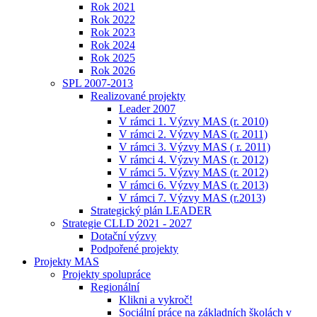
Rok 2021
Rok 2022
Rok 2023
Rok 2024
Rok 2025
Rok 2026
SPL 2007-2013
Realizované projekty
Leader 2007
V rámci 1. Výzvy MAS (r. 2010)
V rámci 2. Výzvy MAS (r. 2011)
V rámci 3. Výzvy MAS ( r. 2011)
V rámci 4. Výzvy MAS (r. 2012)
V rámci 5. Výzvy MAS (r. 2012)
V rámci 6. Výzvy MAS (r. 2013)
V rámci 7. Výzvy MAS (r.2013)
Strategický plán LEADER
Strategie CLLD 2021 - 2027
Dotační výzvy
Podpořené projekty
Projekty MAS
Projekty spolupráce
Regionální
Klikni a vykroč!
Sociální práce na základních školách v