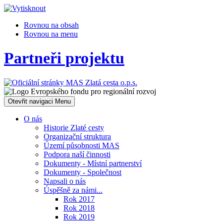
Rovnou na obsah
Rovnou na menu
Partneři projektu
Otevřit navigaci
Menu
O nás
Historie Zlaté cesty
Organizační struktura
Území působnosti MAS
Podpora naší činnosti
Dokumenty - Místní partnerství
Dokumenty - Společnost
Napsali o nás
Úspěšně za námi...
Rok 2017
Rok 2018
Rok 2019