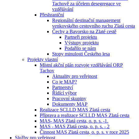
Tachově za účelem desegregace ve
vzdělávání
Přeshraniční
Regionální destinační management
venkovského cestovního ruchu Zlatá cesta
Čechy a Bavorsko na Zlaté cestě
Partneři projektu
Výstupy projektu
Podařilo se nám
Stopy minulosti Českého lesa
Projekty vlastní
Místní akční plán rozvoje vzdělávání ORP
Tachov
Aktuality pro veřejnost
Co je MAP?
Partnerství
Řídící výbor
Pracovní skupiny
Dokumenty MAP
Realizace SCLLD MAS Zlatá cesta
Příprava a realizace SCLLD MAS Zlatá cesta
MAS- MAS Zlatá cesta, o. p. s. -1.
MAS - MAS Zlatá cesta, o. p. s. - 2
Činnost MAS Zlatá cesta, o. p. s. v roce 2025
Služby pro veřejnost