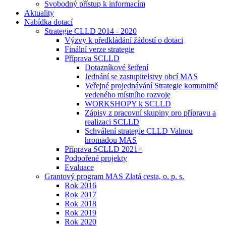
Svobodný přístup k informacím
Aktuality
Nabídka dotací
Strategie CLLD 2014 - 2020
Výzvy k předkládání žádostí o dotaci
Finální verze strategie
Příprava SCLLD
Dotazníkové šetření
Jednání se zastupitelstvy obcí MAS
Veřejné projednávání Strategie komunitně
vedeného místního rozvoje
WORKSHOPY k SCLLD
Zápisy z pracovní skupiny pro přípravu a
realizaci SCLLD
Schválení strategie CLLD Valnou
hromadou MAS
Příprava SCLLD 2021+
Podpořené projekty
Evaluace
Grantový program MAS Zlatá cesta, o. p. s.
Rok 2016
Rok 2017
Rok 2018
Rok 2019
Rok 2020