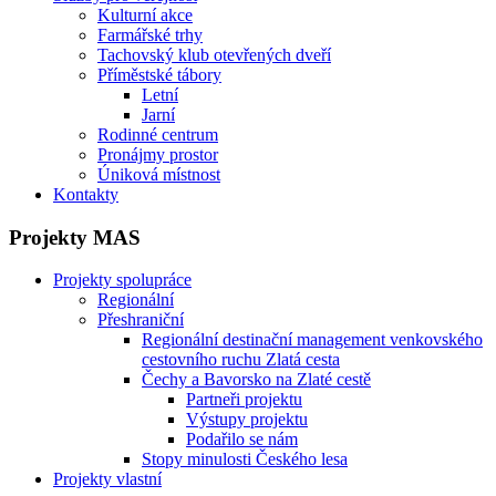
Kulturní akce
Farmářské trhy
Tachovský klub otevřených dveří
Příměstské tábory
Letní
Jarní
Rodinné centrum
Pronájmy prostor
Úniková místnost
Kontakty
Projekty MAS
Projekty spolupráce
Regionální
Přeshraniční
Regionální destinační management venkovského
cestovního ruchu Zlatá cesta
Čechy a Bavorsko na Zlaté cestě
Partneři projektu
Výstupy projektu
Podařilo se nám
Stopy minulosti Českého lesa
Projekty vlastní