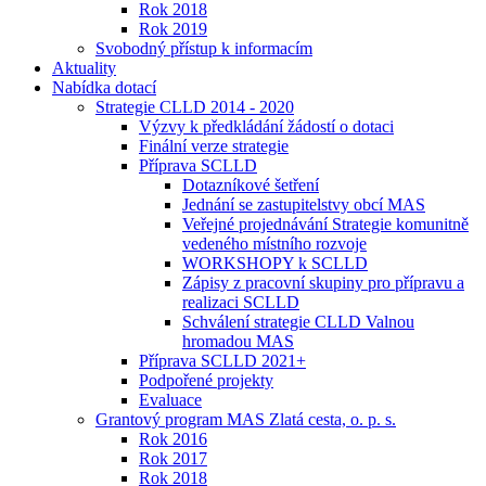
Rok 2018
Rok 2019
Svobodný přístup k informacím
Aktuality
Nabídka dotací
Strategie CLLD 2014 - 2020
Výzvy k předkládání žádostí o dotaci
Finální verze strategie
Příprava SCLLD
Dotazníkové šetření
Jednání se zastupitelstvy obcí MAS
Veřejné projednávání Strategie komunitně
vedeného místního rozvoje
WORKSHOPY k SCLLD
Zápisy z pracovní skupiny pro přípravu a
realizaci SCLLD
Schválení strategie CLLD Valnou
hromadou MAS
Příprava SCLLD 2021+
Podpořené projekty
Evaluace
Grantový program MAS Zlatá cesta, o. p. s.
Rok 2016
Rok 2017
Rok 2018