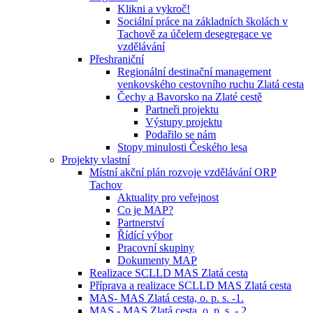
Klikni a vykroč!
Sociální práce na základních školách v
Tachově za účelem desegregace ve
vzdělávání
Přeshraniční
Regionální destinační management
venkovského cestovního ruchu Zlatá cesta
Čechy a Bavorsko na Zlaté cestě
Partneři projektu
Výstupy projektu
Podařilo se nám
Stopy minulosti Českého lesa
Projekty vlastní
Místní akční plán rozvoje vzdělávání ORP
Tachov
Aktuality pro veřejnost
Co je MAP?
Partnerství
Řídící výbor
Pracovní skupiny
Dokumenty MAP
Realizace SCLLD MAS Zlatá cesta
Příprava a realizace SCLLD MAS Zlatá cesta
MAS- MAS Zlatá cesta, o. p. s. -1.
MAS - MAS Zlatá cesta, o. p. s. - 2