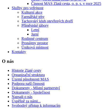
Činnost MAS Zlatá cesta, o. p. s. v roce 2025
Služby pro veřejnost
Kulturní akce
Farmářské trhy
Tachovský klub otevřených dveří
Příměstské tábory
Letní
Jarní
Rodinné centrum
Pronájmy prostor
Úniková místnost
Kontakty
O nás
Historie Zlaté cesty
Organizační struktura
Území působnosti MAS
Podpora naší činnosti
Dokumenty - Místní partnerství
Dokumenty - Společnost
Napsali o nás
Úspěšně za námi...
Svobodný přístup k informacím