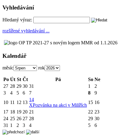
Vyhledávání
Hledaný výraz:
rozšířené vyhledávání ...
Kalendář
měsíc
rok
Po
Út
St
Čt
Pá
So
Ne
27
28
29
30
31
1
2
3
4
5
6
7
8
9
14
10
11
12
13
15
16
X
Pozvánka na akci v Milířích
17
18
19
20
21
22
23
24
25
26
27
28
29
30
31
1
2
3
4
5
6