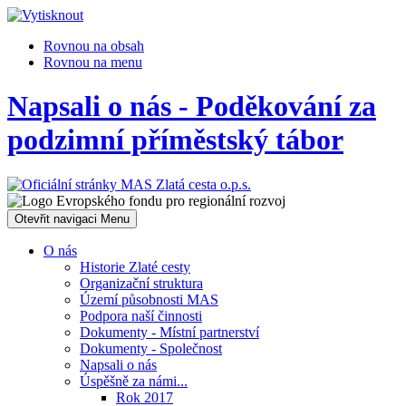
Rovnou na obsah
Rovnou na menu
Napsali o nás - Poděkování za
podzimní příměstský tábor
Otevřit navigaci
Menu
O nás
Historie Zlaté cesty
Organizační struktura
Území působnosti MAS
Podpora naší činnosti
Dokumenty - Místní partnerství
Dokumenty - Společnost
Napsali o nás
Úspěšně za námi...
Rok 2017