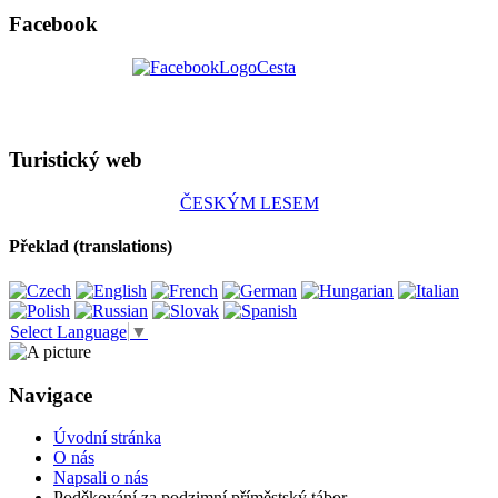
Facebook
Turistický web
ČESKÝM LESEM
Překlad (translations)
Select Language
▼
Navigace
Úvodní stránka
O nás
Napsali o nás
Poděkování za podzimní příměstský tábor