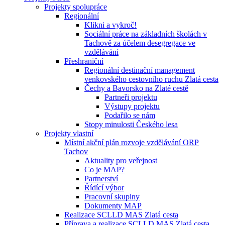
Projekty spolupráce
Regionální
Klikni a vykroč!
Sociální práce na základních školách v
Tachově za účelem desegregace ve
vzdělávání
Přeshraniční
Regionální destinační management
venkovského cestovního ruchu Zlatá cesta
Čechy a Bavorsko na Zlaté cestě
Partneři projektu
Výstupy projektu
Podařilo se nám
Stopy minulosti Českého lesa
Projekty vlastní
Místní akční plán rozvoje vzdělávání ORP
Tachov
Aktuality pro veřejnost
Co je MAP?
Partnerství
Řídící výbor
Pracovní skupiny
Dokumenty MAP
Realizace SCLLD MAS Zlatá cesta
Příprava a realizace SCLLD MAS Zlatá cesta