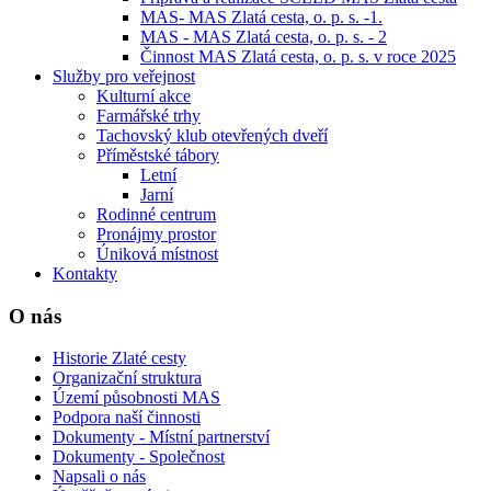
MAS- MAS Zlatá cesta, o. p. s. -1.
MAS - MAS Zlatá cesta, o. p. s. - 2
Činnost MAS Zlatá cesta, o. p. s. v roce 2025
Služby pro veřejnost
Kulturní akce
Farmářské trhy
Tachovský klub otevřených dveří
Příměstské tábory
Letní
Jarní
Rodinné centrum
Pronájmy prostor
Úniková místnost
Kontakty
O nás
Historie Zlaté cesty
Organizační struktura
Území působnosti MAS
Podpora naší činnosti
Dokumenty - Místní partnerství
Dokumenty - Společnost
Napsali o nás