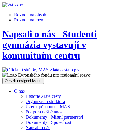
Rovnou na obsah
Rovnou na menu
Napsali o nás - Studenti
gymnázia vystavují v
komunitním centru
Otevřit navigaci
Menu
O nás
Historie Zlaté cesty
Organizační struktura
Území působnosti MAS
Podpora naší činnosti
Dokumenty - Místní partnerství
Dokumenty - Společnost
Napsali o nás