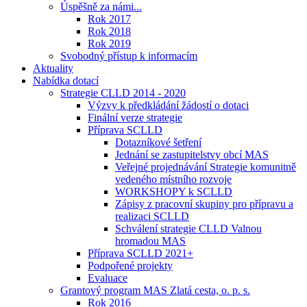
Úspěšně za námi...
Rok 2017
Rok 2018
Rok 2019
Svobodný přístup k informacím
Aktuality
Nabídka dotací
Strategie CLLD 2014 - 2020
Výzvy k předkládání žádostí o dotaci
Finální verze strategie
Příprava SCLLD
Dotazníkové šetření
Jednání se zastupitelstvy obcí MAS
Veřejné projednávání Strategie komunitně
vedeného místního rozvoje
WORKSHOPY k SCLLD
Zápisy z pracovní skupiny pro přípravu a
realizaci SCLLD
Schválení strategie CLLD Valnou
hromadou MAS
Příprava SCLLD 2021+
Podpořené projekty
Evaluace
Grantový program MAS Zlatá cesta, o. p. s.
Rok 2016