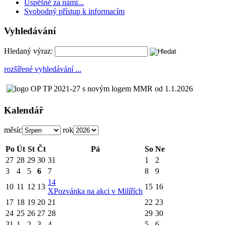
Úspěšně za námi...
Svobodný přístup k informacím
Vyhledávání
Hledaný výraz:
rozšířené vyhledávání ...
Kalendář
měsíc
rok
Po
Út
St
Čt
Pá
So
Ne
27
28
29
30
31
1
2
3
4
5
6
7
8
9
14
10
11
12
13
15
16
X
Pozvánka na akci v Milířích
17
18
19
20
21
22
23
24
25
26
27
28
29
30
31
1
2
3
4
5
6