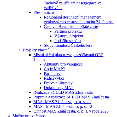
Tachově za účelem desegregace ve
vzdělávání
Přeshraniční
Regionální destinační management
venkovského cestovního ruchu Zlatá cesta
Čechy a Bavorsko na Zlaté cestě
Partneři projektu
Výstupy projektu
Podařilo se nám
Stopy minulosti Českého lesa
Projekty vlastní
Místní akční plán rozvoje vzdělávání ORP
Tachov
Aktuality pro veřejnost
Co je MAP?
Partnerství
Řídící výbor
Pracovní skupiny
Dokumenty MAP
Realizace SCLLD MAS Zlatá cesta
Příprava a realizace SCLLD MAS Zlatá cesta
MAS- MAS Zlatá cesta, o. p. s. -1.
MAS - MAS Zlatá cesta, o. p. s. - 2
Činnost MAS Zlatá cesta, o. p. s. v roce 2025
Služby pro veřejnost