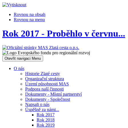
Rovnou na obsah
Rovnou na menu
Rok 2017 - Proběhlo v červnu...
Otevřit navigaci
Menu
O nás
Historie Zlaté cesty
Organizační struktura
Území působnosti MAS
Podpora naší činnosti
Dokumenty - Místní partnerství
Dokumenty - Společnost
Napsali o nás
Úspěšně za námi...
Rok 2017
Rok 2018
Rok 2019