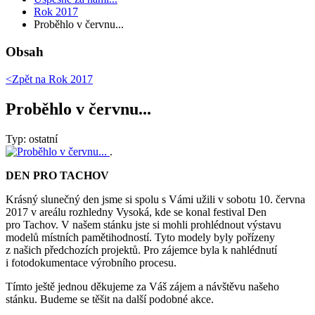
Rok 2017
Proběhlo v červnu...
Obsah
<Zpět na
Rok 2017
Proběhlo v červnu...
Typ: ostatní
.
DEN PRO TACHOV
Krásný slunečný den jsme si spolu s Vámi užili v sobotu 10. června
2017 v areálu rozhledny Vysoká, kde se konal festival Den
pro Tachov. V našem stánku jste si mohli prohlédnout výstavu
modelů místních pamětihodností. Tyto modely byly pořízeny
z našich předchozích projektů. Pro zájemce byla k nahlédnutí
i fotodokumentace výrobního procesu.
Tímto ještě jednou děkujeme za Váš zájem a návštěvu našeho
stánku. Budeme se těšit na další podobné akce.