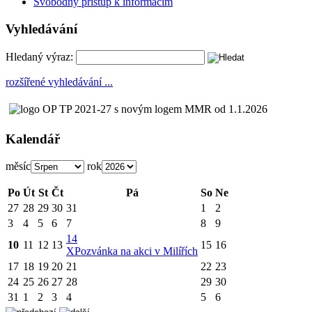
Svobodný přístup k informacím
Vyhledávání
Hledaný výraz:
rozšířené vyhledávání ...
Kalendář
měsíc
rok
Po
Út
St
Čt
Pá
So
Ne
27
28
29
30
31
1
2
3
4
5
6
7
8
9
14
10
11
12
13
15
16
X
Pozvánka na akci v Milířích
17
18
19
20
21
22
23
24
25
26
27
28
29
30
31
1
2
3
4
5
6