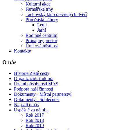
Kulturní akce
Farmářské trhy
Tachovský klub otevřených dveří
Příměstské tábory
Letní
Jarní
Rodinné centrum
Pronájmy prostor
Úniková místnost
Kontakty
O nás
Historie Zlaté cesty
Organizační struktura
Území působnosti MAS
Podpora naší činnosti
Dokumenty - Místní partnerství
Dokumenty - Společnost
Napsali o nás
Úspěšně za námi...
Rok 2017
Rok 2018
Rok 2019