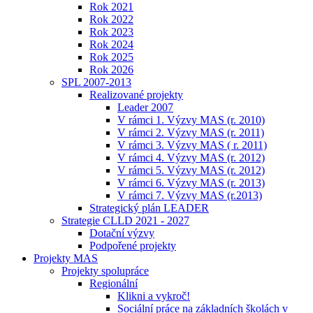
Rok 2021
Rok 2022
Rok 2023
Rok 2024
Rok 2025
Rok 2026
SPL 2007-2013
Realizované projekty
Leader 2007
V rámci 1. Výzvy MAS (r. 2010)
V rámci 2. Výzvy MAS (r. 2011)
V rámci 3. Výzvy MAS ( r. 2011)
V rámci 4. Výzvy MAS (r. 2012)
V rámci 5. Výzvy MAS (r. 2012)
V rámci 6. Výzvy MAS (r. 2013)
V rámci 7. Výzvy MAS (r.2013)
Strategický plán LEADER
Strategie CLLD 2021 - 2027
Dotační výzvy
Podpořené projekty
Projekty MAS
Projekty spolupráce
Regionální
Klikni a vykroč!
Sociální práce na základních školách v