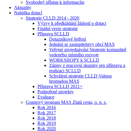
Svobodný přístup k informacím
Aktuality
Nabídka dotací
Strategie CLLD 2014 - 2020
Výzvy k předkládání žádostí o dotaci
Finální verze strategie
Příprava SCLLD
Dotazníkové šetření
Jednání se zastupitelstvy obcí MAS
Veřejné projednávání Strategie komunitně
vedeného místního rozvoje
WORKSHOPY k SCLLD
Zápisy z pracovní skupiny pro přípravu a
realizaci SCLLD
Schválení strategie CLLD Valnou
hromadou MAS
Příprava SCLLD 2021+
Podpořené projekty
Evaluace
Grantový program MAS Zlatá cesta, o. p. s.
Rok 2016
Rok 2017
Rok 2018
Rok 2019
Rok 2020