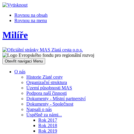
Rovnou na obsah
Rovnou na menu
Milíře
Otevřit navigaci
Menu
O nás
Historie Zlaté cesty
Organizační struktura
Území působnosti MAS
Podpora naší činnosti
Dokumenty - Místní partnerství
Dokumenty - Společnost
Napsali o nás
Úspěšně za námi...
Rok 2017
Rok 2018
Rok 2019