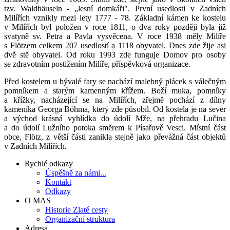
tzv. Waldhäuseln - „lesní domkáři". První usedlosti v Zadních
Milířích vznikly mezi lety 1777 - 78. Základní kámen ke kostelu
v Milířích byl položen v roce 1811, o dva roky později byla již
svatyně sv. Petra a Pavla vysvěcena. V roce 1938 měly Milíře
s Flötzem celkem 207 usedlostí a 1118 obyvatel. Dnes zde žije asi
dvě stě obyvatel. Od roku 1993 zde funguje Domov pro osoby
se zdravotním postižením Milíře, příspěvková organizace.
Před kostelem u bývalé fary se nachází malebný plácek s válečným
pomníkem a starým kamenným křížem. Boží muka, pomníky
a křížky, nacházející se na Milířích, zřejmě pochází z dílny
kameníka Georga Böhma, který zde působil. Od kostela je na sever
a východ krásná vyhlídka do údolí Mže, na přehradu Lučina
a do údolí Lužního potoka směrem k Písařově Vesci. Místní část
obce, Flötz, z větší části zanikla stejně jako převážná část objektů
v Zadních Milířích.
Rychlé odkazy
Úspěšně za námi...
Kontakt
Odkazy
O MAS
Historie Zlaté cesty
Organizační struktura
Adresa