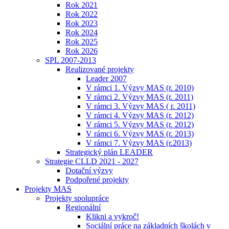
Rok 2021
Rok 2022
Rok 2023
Rok 2024
Rok 2025
Rok 2026
SPL 2007-2013
Realizované projekty
Leader 2007
V rámci 1. Výzvy MAS (r. 2010)
V rámci 2. Výzvy MAS (r. 2011)
V rámci 3. Výzvy MAS ( r. 2011)
V rámci 4. Výzvy MAS (r. 2012)
V rámci 5. Výzvy MAS (r. 2012)
V rámci 6. Výzvy MAS (r. 2013)
V rámci 7. Výzvy MAS (r.2013)
Strategický plán LEADER
Strategie CLLD 2021 - 2027
Dotační výzvy
Podpořené projekty
Projekty MAS
Projekty spolupráce
Regionální
Klikni a vykroč!
Sociální práce na základních školách v