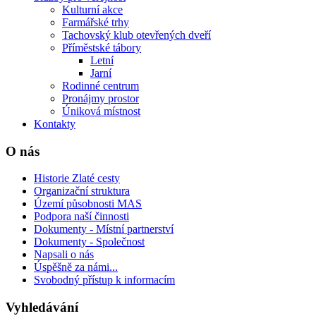
Kulturní akce
Farmářské trhy
Tachovský klub otevřených dveří
Příměstské tábory
Letní
Jarní
Rodinné centrum
Pronájmy prostor
Úniková místnost
Kontakty
O nás
Historie Zlaté cesty
Organizační struktura
Území působnosti MAS
Podpora naší činnosti
Dokumenty - Místní partnerství
Dokumenty - Společnost
Napsali o nás
Úspěšně za námi...
Svobodný přístup k informacím
Vyhledávání