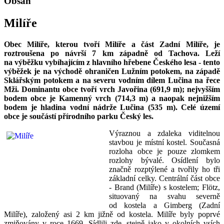
Obsah
Milíře
Obec Milíře, kterou tvoří Milíře a část Zadní Milíře, je
roztroušena po návrší 7 km západně od Tachova. Leží
na výběžku vybíhajícím z hlavního hřebene Českého lesa - tento
výběžek je na východě ohraničen Lužním potokem, na západě
Sklářským potokem a na severu vodním dílem Lučina na řece
Mži. Dominantu obce tvoří vrch Javořina (691,9 m); nejvyšším
bodem obce je Kamenný vrch (714,3 m) a naopak nejnižším
bodem je hladina vodní nádrže Lučina (535 m). Celé území
obce je součástí přírodního parku Český les.
Výraznou a zdaleka viditelnou
stavbou je místní kostel. Současná
rozloha obce je pouze zlomkem
rozlohy bývalé. Osídlení bylo
značně rozptýlené a tvořily ho tři
základní celky. Centrální část obce
- Brand (Milíře) s kostelem; Flötz,
situovaný na svahu severně
od kostela a Gimberg (Zadní
Milíře), založený asi 2 km jižně od kostela. Milíře byly poprvé
zmiňovány v roce 1669. Sídlili zde, stejně jako v okolních vsích