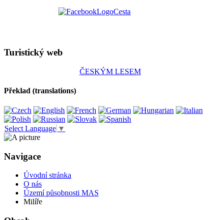
Turistický web
ČESKÝM LESEM
Překlad (translations)
Select Language
▼
Navigace
Úvodní stránka
O nás
Území působnosti MAS
Milíře