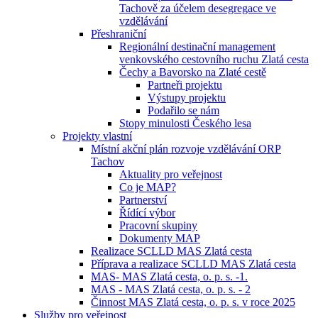
Tachově za účelem desegregace ve
vzdělávání
Přeshraniční
Regionální destinační management
venkovského cestovního ruchu Zlatá cesta
Čechy a Bavorsko na Zlaté cestě
Partneři projektu
Výstupy projektu
Podařilo se nám
Stopy minulosti Českého lesa
Projekty vlastní
Místní akční plán rozvoje vzdělávání ORP
Tachov
Aktuality pro veřejnost
Co je MAP?
Partnerství
Řídící výbor
Pracovní skupiny
Dokumenty MAP
Realizace SCLLD MAS Zlatá cesta
Příprava a realizace SCLLD MAS Zlatá cesta
MAS- MAS Zlatá cesta, o. p. s. -1.
MAS - MAS Zlatá cesta, o. p. s. - 2
Činnost MAS Zlatá cesta, o. p. s. v roce 2025
Služby pro veřejnost