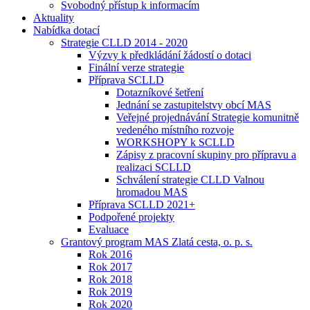
Svobodný přístup k informacím
Aktuality
Nabídka dotací
Strategie CLLD 2014 - 2020
Výzvy k předkládání žádostí o dotaci
Finální verze strategie
Příprava SCLLD
Dotazníkové šetření
Jednání se zastupitelstvy obcí MAS
Veřejné projednávání Strategie komunitně
vedeného místního rozvoje
WORKSHOPY k SCLLD
Zápisy z pracovní skupiny pro přípravu a
realizaci SCLLD
Schválení strategie CLLD Valnou
hromadou MAS
Příprava SCLLD 2021+
Podpořené projekty
Evaluace
Grantový program MAS Zlatá cesta, o. p. s.
Rok 2016
Rok 2017
Rok 2018
Rok 2019
Rok 2020