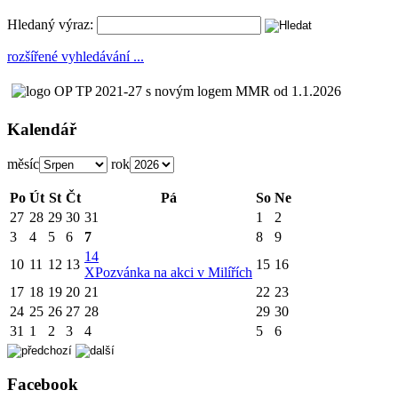
Hledaný výraz:
rozšířené vyhledávání ...
Kalendář
měsíc
rok
Po
Út
St
Čt
Pá
So
Ne
27
28
29
30
31
1
2
3
4
5
6
7
8
9
14
10
11
12
13
15
16
X
Pozvánka na akci v Milířích
17
18
19
20
21
22
23
24
25
26
27
28
29
30
31
1
2
3
4
5
6
Facebook